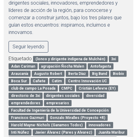
dirigentes sociales, innovadores, emprendedores y
líderes de acción de la región, para conocerse y
comenzar a construir juntos, bajo los tres pilares que
guían estos encuentros: inspirarnos, incluirnos e
innovarnos.
Seguir leyendo
Etiquetado
(lonco y dirigente indígena de Mulchén)
3xi
Adan Cariman
agrupación Ñocha Malen
Antofagasta
Araucanía
Augusto Robert
Berta Díaz
Big Band
Biobío
Boca Sur
Cañete
Catim
Centro Innovación UC
club de campo La Posada
CMPC
Cristián Lefevre (EY)
directorio de 3xi
dirigentes sociales
diversidad
emprendedores
empresarios
Facultad de Ingeniería de la Universidad de Concepción
Francisco Gazmuri
Gonzalo Miralles (Proyecto +R)
Harold Mayne-Nichols (Ganamos Todos)
innovadores
Inti Núñez
Javier Álvarez (Pares y Alvarez)
Juanita Maribur