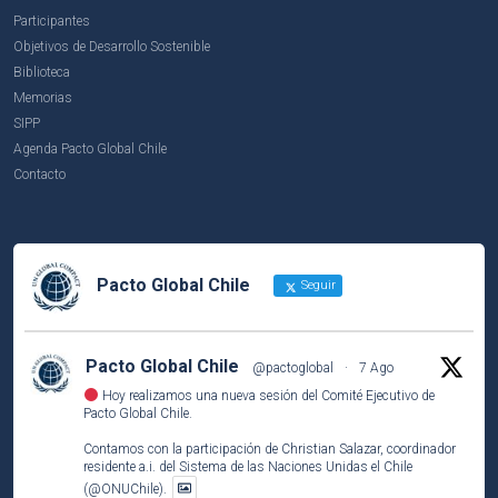
Participantes
Objetivos de Desarrollo Sostenible
Biblioteca
Memorias
SIPP
Agenda Pacto Global Chile
Contacto
Pacto Global Chile
Seguir
Pacto Global Chile
@pactoglobal
·
7 Ago
Hoy realizamos una nueva sesión del Comité Ejecutivo de
Pacto Global Chile.
Contamos con la participación de Christian Salazar, coordinador
residente a.i. del Sistema de las Naciones Unidas el Chile
(@ONUChile).