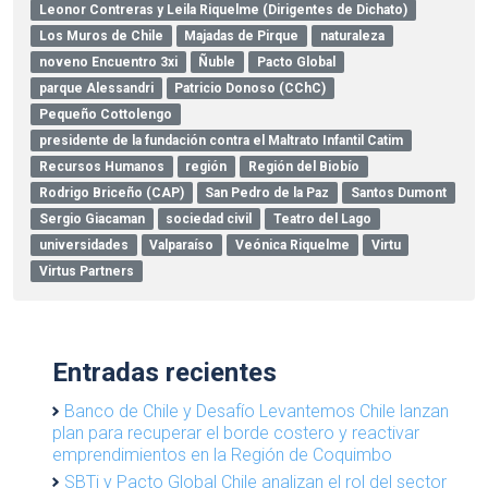
Leonor Contreras y Leila Riquelme (Dirigentes de Dichato)
Los Muros de Chile
Majadas de Pirque
naturaleza
noveno Encuentro 3xi
Ñuble
Pacto Global
parque Alessandri
Patricio Donoso (CChC)
Pequeño Cottolengo
presidente de la fundación contra el Maltrato Infantil Catim
Recursos Humanos
región
Región del Biobío
Rodrigo Briceño (CAP)
San Pedro de la Paz
Santos Dumont
Sergio Giacaman
sociedad civil
Teatro del Lago
universidades
Valparaíso
Veónica Riquelme
Virtu
Virtus Partners
Entradas recientes
Banco de Chile y Desafío Levantemos Chile lanzan
plan para recuperar el borde costero y reactivar
emprendimientos en la Región de Coquimbo
SBTi y Pacto Global Chile analizan el rol del sector