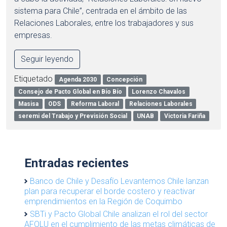
sistema para Chile”, centrada en el ámbito de las
Relaciones Laborales, entre los trabajadores y sus
empresas.
Seguir leyendo
Etiquetado
Agenda 2030
Concepción
Consejo de Pacto Global en Bío Bío
Lorenzo Chavalos
Masisa
ODS
Reforma Laboral
Relaciones Laborales
seremi del Trabajo y Previsión Social
UNAB
Victoria Fariña
Entradas recientes
Banco de Chile y Desafío Levantemos Chile lanzan
plan para recuperar el borde costero y reactivar
emprendimientos en la Región de Coquimbo
SBTi y Pacto Global Chile analizan el rol del sector
AFOLU en el cumplimiento de las metas climáticas de