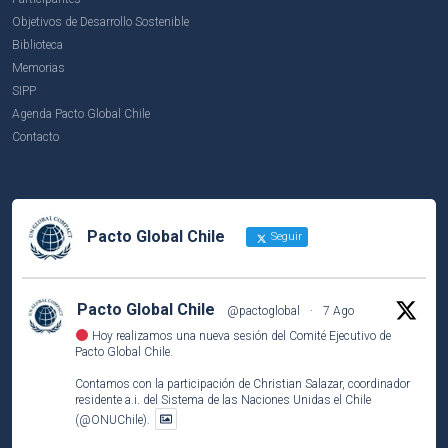
Objetivos de Desarrollo Sostenible
Biblioteca
Memorias
SIPP
Agenda Pacto Global Chile
Contacto
Pacto Global Chile
Seguir
Pacto Global Chile
@pactoglobal
·
7 Ago
Hoy realizamos una nueva sesión del Comité Ejecutivo de
Pacto Global Chile.
Contamos con la participación de Christian Salazar, coordinador
residente a.i. del Sistema de las Naciones Unidas el Chile
(@ONUChile).