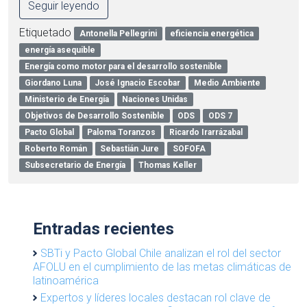
Seguir leyendo
Etiquetado
Antonella Pellegrini
eficiencia energética
energía asequible
Energía como motor para el desarrollo sostenible
Giordano Luna
José Ignacio Escobar
Medio Ambiente
Ministerio de Energía
Naciones Unidas
Objetivos de Desarrollo Sostenible
ODS
ODS 7
Pacto Global
Paloma Toranzos
Ricardo Irarrázabal
Roberto Román
Sebastián Jure
SOFOFA
Subsecretario de Energía
Thomas Keller
Entradas recientes
SBTi y Pacto Global Chile analizan el rol del sector
AFOLU en el cumplimiento de las metas climáticas de
latinoamérica
Expertos y líderes locales destacan rol clave de