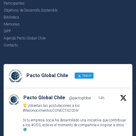
Participantes
Objetivos de Desarrollo Sostenible
Biblioteca
Memorias
SIPP
Agenda Pacto Global Chile
Contacto
Pacto Global Chile
Seguir
Pacto Global Chile
@pactoglobal
·
14h
¡Abiertas las postulaciones a los
#ReconocimientosCONECTA2026
!
Si tu empresa socia ha desarrollado una iniciativa que contribuye
a los
#ODS
, este es el momento de compartirla e inspirar a otros.