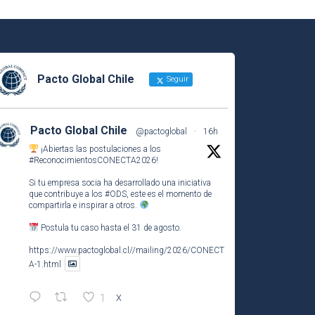
Pacto Global Chile
Seguir
Pacto Global Chile
@pactoglobal
·
16h
¡Abiertas las postulaciones a los
#ReconocimientosCONECTA2026
!
Si tu empresa socia ha desarrollado una iniciativa
que contribuye a los
#ODS
, este es el momento de
compartirla e inspirar a otros.
Postula tu caso hasta el 31 de agosto.
https://www.pactoglobal.cl//mailing/2026/CONECT
A-1.html
1
X