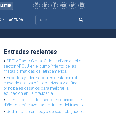
SLETTER
Search
S
AGENDA
Entradas recientes
SBTi y Pacto Global Chile analizan el rol del
sector AFOLU en el cumplimiento de las
metas climáticas de latinoamérica
Expertos y líderes locales destacan rol
clave de alianza público-privada y definen
principales desafíos para mejorar la
educación en La Araucanía
Líderes de distintos sectores coinciden: el
diálogo será clave para el futuro del trabajo
Sodimac fue en apoyo de sus trabajadores