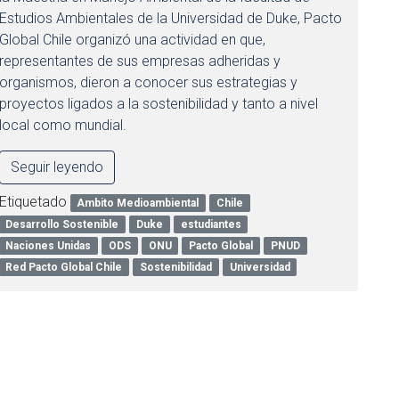
Estudios Ambientales de la Universidad de Duke, Pacto
Global Chile organizó una actividad en que,
representantes de sus empresas adheridas y
organismos, dieron a conocer sus estrategias y
proyectos ligados a la sostenibilidad y tanto a nivel
local como mundial.
Seguir leyendo
Etiquetado
Ambito Medioambiental
Chile
Desarrollo Sostenible
Duke
estudiantes
Naciones Unidas
ODS
ONU
Pacto Global
PNUD
Red Pacto Global Chile
Sostenibilidad
Universidad