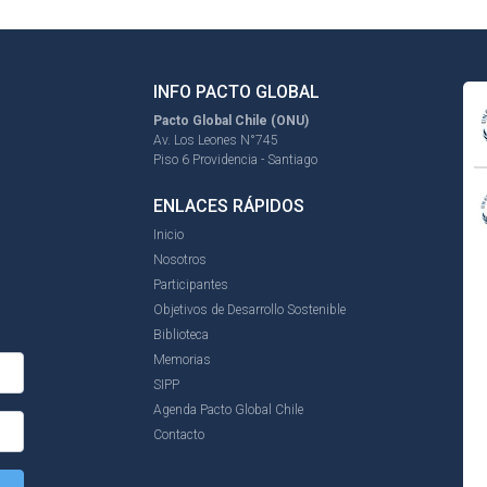
INFO PACTO GLOBAL
Pacto Global Chile (ONU)
Av. Los Leones N°745
Piso 6 Providencia - Santiago
ENLACES RÁPIDOS
Inicio
Nosotros
Participantes
Objetivos de Desarrollo Sostenible
Biblioteca
Memorias
SIPP
Agenda Pacto Global Chile
Contacto