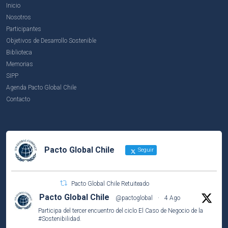
Inicio
Nosotros
Participantes
Objetivos de Desarrollo Sostenible
Biblioteca
Memorias
SIPP
Agenda Pacto Global Chile
Contacto
Pacto Global Chile
Seguir
Pacto Global Chile Retuiteado
Pacto Global Chile
@pactoglobal
·
4 Ago
Participa del tercer encuentro del ciclo El Caso de Negocio de la
#Sostenibilidad
.