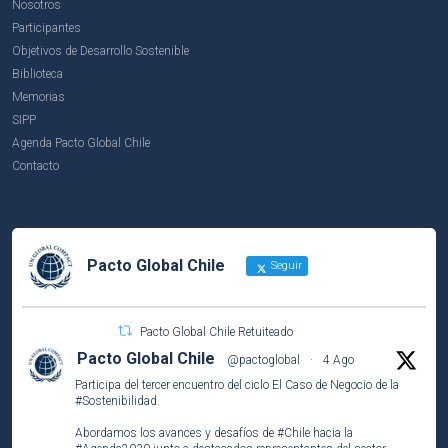
Nosotros
Participantes
Objetivos de Desarrollo Sostenible
Biblioteca
Memorias
SIPP
Agenda Pacto Global Chile
Contacto
Pacto Global Chile
Seguir
Pacto Global Chile Retuiteado
Pacto Global Chile
@pactoglobal
·
4 Ago
Participa del tercer encuentro del ciclo El Caso de Negocio de la
#Sostenibilidad
.
Abordamos los avances y desafíos de
#Chile
hacia la