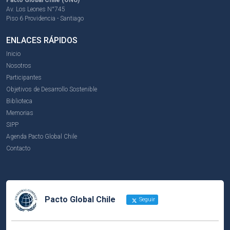
Av. Los Leones N°745
Piso 6 Providencia - Santiago
ENLACES RÁPIDOS
Inicio
Nosotros
Participantes
Objetivos de Desarrollo Sostenible
Biblioteca
Memorias
SIPP
Agenda Pacto Global Chile
Contacto
Pacto Global Chile
Seguir