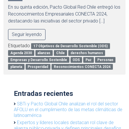
En su quinta edición, Pacto Global Red Chile entregó los
Reconocimientos Empresariales CONECTA 2024,
destacando las iniciativas del sector privado […]
Seguir leyendo
Etiquetado
17 Objetivos de Desarrollo Sostenible (ODS)
Agenda 2030
alianzas
Chile
derechos humanos
Empresas y Desarrollo Sostenible
ODS
Paz
Personas
planeta
Prosperidad
Reconocimientos CONECTA 2024
Entradas recientes
SBTi y Pacto Global Chile analizan el rol del sector
AFOLU en el cumplimiento de las metas climáticas de
latinoamérica
Expertos y líderes locales destacan rol clave de
alianza público-privada y definen principales desafíos