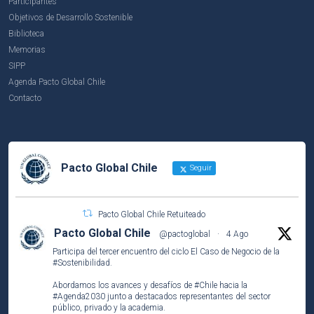
Participantes
Objetivos de Desarrollo Sostenible
Biblioteca
Memorias
SIPP
Agenda Pacto Global Chile
Contacto
Pacto Global Chile
Seguir
Pacto Global Chile Retuiteado
Pacto Global Chile
@pactoglobal
·
4 Ago
Participa del tercer encuentro del ciclo El Caso de Negocio de la
#Sostenibilidad
.
Abordamos los avances y desafíos de
#Chile
hacia la
#Agenda2030
junto a destacados representantes del sector
público, privado y la academia.