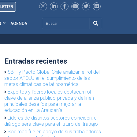
SLETTER
Search
S
AGENDA
Entradas recientes
SBTi y Pacto Global Chile analizan el rol del
sector AFOLU en el cumplimiento de las
metas climáticas de latinoamérica
Expertos y líderes locales destacan rol
clave de alianza público-privada y definen
principales desafíos para mejorar la
educación en La Araucanía
Líderes de distintos sectores coinciden: el
diálogo será clave para el futuro del trabajo
Sodimac fue en apoyo de sus trabajadores