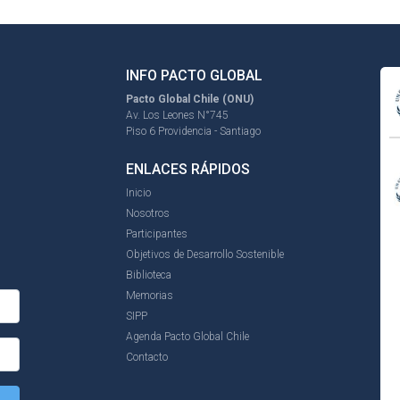
INFO PACTO GLOBAL
Pacto Global Chile (ONU)
Av. Los Leones N°745
Piso 6 Providencia - Santiago
ENLACES RÁPIDOS
Inicio
Nosotros
Participantes
Objetivos de Desarrollo Sostenible
Biblioteca
Memorias
SIPP
Agenda Pacto Global Chile
Contacto