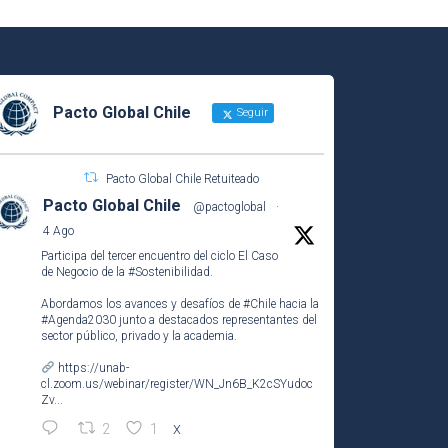
Pacto Global Chile
Seguir
Pacto Global Chile Retuiteado
Pacto Global Chile
@pactoglobal
·
4 Ago
Participa del tercer encuentro del ciclo El Caso
de Negocio de la
#Sostenibilidad
.
Abordamos los avances y desafíos de
#Chile
hacia la
#Agenda2030
junto a destacados representantes del
sector público, privado y la academia.
https://unab-
cl.zoom.us/webinar/register/WN_Jn6B_K2cSYudoc
Zv...
2
1
X