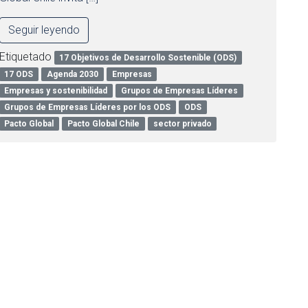
Seguir leyendo
Etiquetado
17 Objetivos de Desarrollo Sostenible (ODS)
17 ODS
Agenda 2030
Empresas
Empresas y sostenibilidad
Grupos de Empresas Líderes
Grupos de Empresas Líderes por los ODS
ODS
Pacto Global
Pacto Global Chile
sector privado