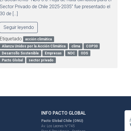
Sector Privado de Chile 2025-2035” fue presentado el
30 de […]
Seguir leyendo
Etiquetado
acción climática
Alianza Unidos por la Acción Climática
clima
COP30
Desarrollo Sostenible
Empresas
NDC
ODS
Pacto Global
sector privado
INFO PACTO GLOBAL
Pacto Global Chile (ONU)
Av. Los Leones N°745