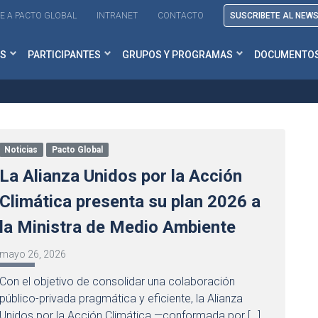
E A PACTO GLOBAL
INTRANET
CONTACTO
SUSCRIBETE AL NEW
S
PARTICIPANTES
GRUPOS Y PROGRAMAS
DOCUMENTO
Noticias
Pacto Global
La Alianza Unidos por la Acción
Climática presenta su plan 2026 a
la Ministra de Medio Ambiente
mayo 26, 2026
Con el objetivo de consolidar una colaboración
público-privada pragmática y eficiente, la Alianza
Unidos por la Acción Climática —conformada por […]