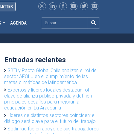
SLETTER
Search
S
AGENDA
Entradas recientes
SBTi y Pacto Global Chile analizan el rol del
sector AFOLU en el cumplimiento de las
metas climáticas de latinoamérica
Expertos y líderes locales destacan rol
clave de alianza público-privada y definen
principales desafíos para mejorar la
educación en La Araucanía
Líderes de distintos sectores coinciden: el
diálogo será clave para el futuro del trabajo
Sodimac fue en apoyo de sus trabajadores