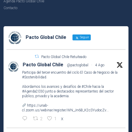
Agenda Pacto Global Chile
Contacto
Pacto Global Chile
Seguir
Pacto Global Chile Retuiteado
Pacto Global Chile
@pactoglobal
·
4 Ago
Participa del tercer encuentro del ciclo El Caso de Negocio de la
#Sostenibilidad
.
Abordamos los avances y desafíos de
#Chile
hacia la
#Agenda2030
junto a destacados representantes del sector
público, privado y la academia.
https://unab-
cl.zoom.us/webinar/register/WN_Jn6B_K2cSYudocZv...
2
1
X