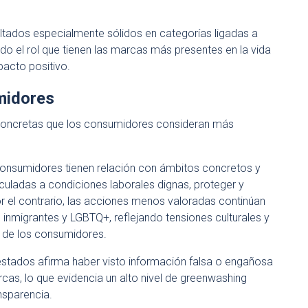
ultados especialmente sólidos en categorías ligadas a
do el rol que tienen las marcas más presentes en la vida
pacto positivo.
midores
 concretas que los consumidores consideran más
consumidores tienen relación con ámbitos concretos y
culadas a condiciones laborales dignas, proteger y
or el contrario, las acciones menos valoradas continúan
nmigrantes y LGBTQ+, reflejando tensiones culturales y
n de los consumidores.
estados afirma haber visto información falsa o engañosa
as, lo que evidencia un alto nivel de greenwashing
nsparencia.