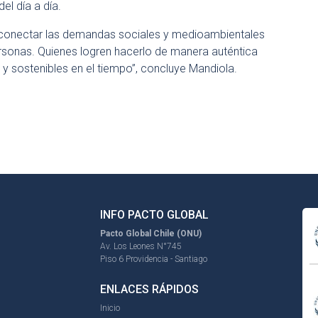
el día a día.
: conectar las demandas sociales y medioambientales
rsonas. Quienes logren hacerlo de manera auténtica
y sostenibles en el tiempo”, concluye Mandiola.
INFO PACTO GLOBAL
Pacto Global Chile (ONU)
Av. Los Leones N°745
Piso 6 Providencia - Santiago
ENLACES RÁPIDOS
Inicio