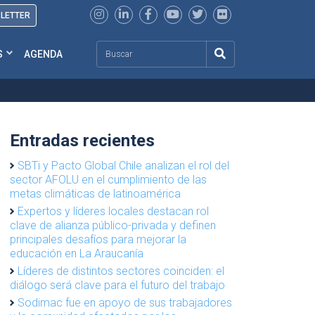
SLETTER
Search
S
AGENDA
Entradas recientes
SBTi y Pacto Global Chile analizan el rol del
sector AFOLU en el cumplimiento de las
metas climáticas de latinoamérica
Expertos y líderes locales destacan rol
clave de alianza público-privada y definen
principales desafíos para mejorar la
educación en La Araucanía
Líderes de distintos sectores coinciden: el
diálogo será clave para el futuro del trabajo
Sodimac fue en apoyo de sus trabajadores