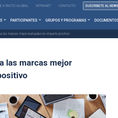
E A PACTO GLOBAL
INTRANET
CONTACTO
SUSCRIBETE AL NEW
S
PARTICIPANTES
GRUPOS Y PROGRAMAS
DOCUMENTO
a las marcas mejor evaluadas en impacto positivo
a las marcas mejor
ositivo