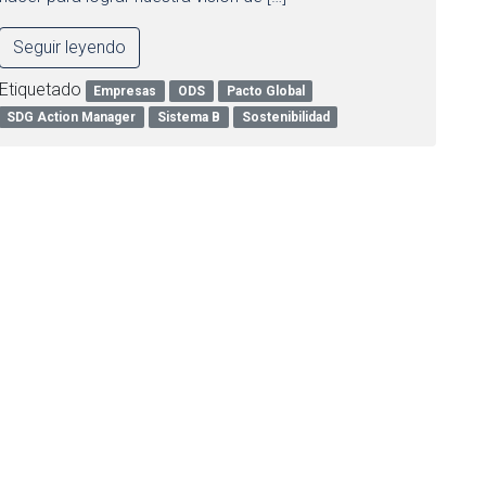
Seguir leyendo
Etiquetado
Empresas
ODS
Pacto Global
SDG Action Manager
Sistema B
Sostenibilidad