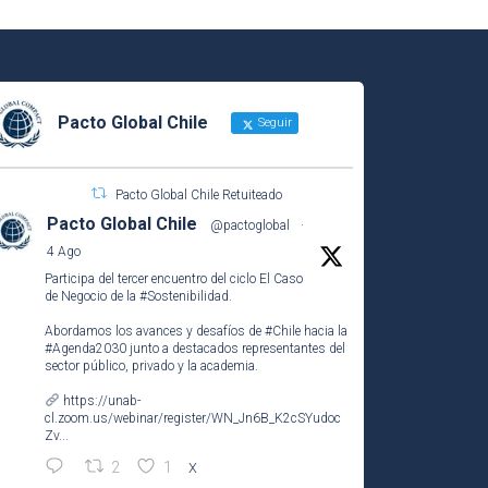
Pacto Global Chile
Seguir
Pacto Global Chile Retuiteado
Pacto Global Chile
@pactoglobal
·
4 Ago
Participa del tercer encuentro del ciclo El Caso
de Negocio de la
#Sostenibilidad
.
Abordamos los avances y desafíos de
#Chile
hacia la
#Agenda2030
junto a destacados representantes del
sector público, privado y la academia.
https://unab-
cl.zoom.us/webinar/register/WN_Jn6B_K2cSYudoc
Zv...
2
1
X