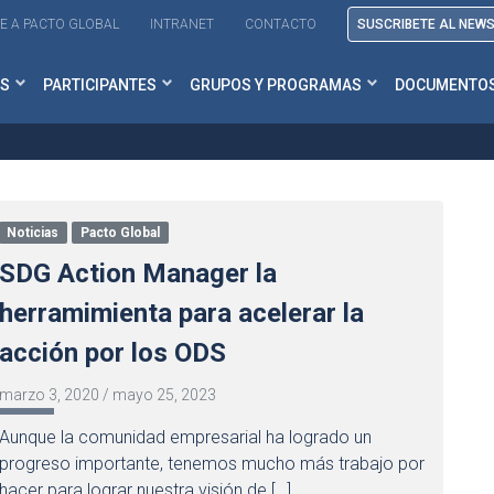
E A PACTO GLOBAL
INTRANET
CONTACTO
SUSCRIBETE AL NEW
S
PARTICIPANTES
GRUPOS Y PROGRAMAS
DOCUMENTO
Noticias
Pacto Global
SDG Action Manager la
herramimienta para acelerar la
acción por los ODS
marzo 3, 2020
/
mayo 25, 2023
Aunque la comunidad empresarial ha logrado un
progreso importante, tenemos mucho más trabajo por
hacer para lograr nuestra visión de […]