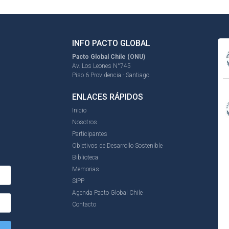
INFO PACTO GLOBAL
Pacto Global Chile (ONU)
Av. Los Leones N°745
Piso 6 Providencia - Santiago
ENLACES RÁPIDOS
Inicio
Nosotros
Participantes
Objetivos de Desarrollo Sostenible
Biblioteca
Memorias
SIPP
Agenda Pacto Global Chile
Contacto