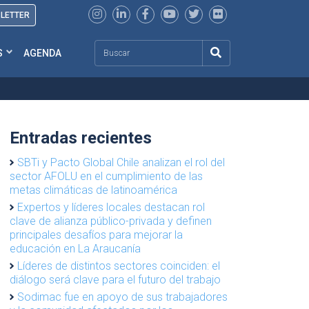
SLETTER
Search
S
AGENDA
Entradas recientes
SBTi y Pacto Global Chile analizan el rol del
sector AFOLU en el cumplimiento de las
metas climáticas de latinoamérica
Expertos y líderes locales destacan rol
clave de alianza público-privada y definen
principales desafíos para mejorar la
educación en La Araucanía
Líderes de distintos sectores coinciden: el
diálogo será clave para el futuro del trabajo
Sodimac fue en apoyo de sus trabajadores