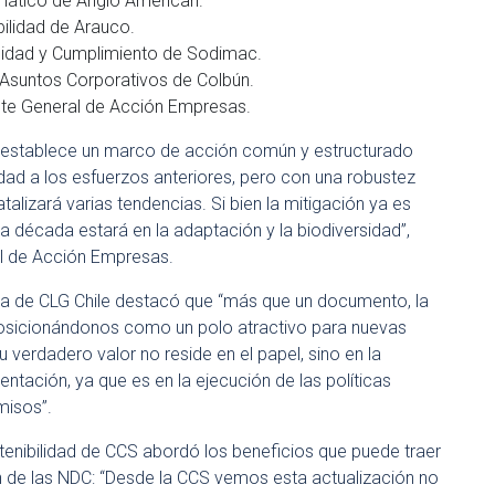
mático de Anglo American.
bilidad de Arauco.
ilidad y Cumplimiento de Sodimac.
 Asuntos Corporativos de Colbún.
nte General de Acción Empresas.
ue establece un marco de acción común y estructurado
dad a los esfuerzos anteriores, pero con una robustez
lizará varias tendencias. Si bien la mitigación ya es
a década estará en la adaptación y la biodiversidad”,
al de Acción Empresas.
tiva de CLG Chile destacó que “más que un documento, la
posicionándonos como un polo atractivo para nuevas
verdadero valor no reside en el papel, sino en la
tación, ya que es en la ejecución de las políticas
misos”.
tenibilidad de CCS abordó los beneficios que puede traer
n de las NDC: “Desde la CCS vemos esta actualización no