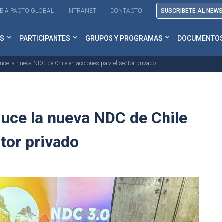
E A PACTO GLOBAL
INTRANET
CONTACTO
SUSCRIBETE AL NEW
S
PARTICIPANTES
GRUPOS Y PROGRAMAS
DOCUMENTO
uce la nueva NDC de Chile en acciones para el sector privado
uce la nueva NDC de Chile
tor privado