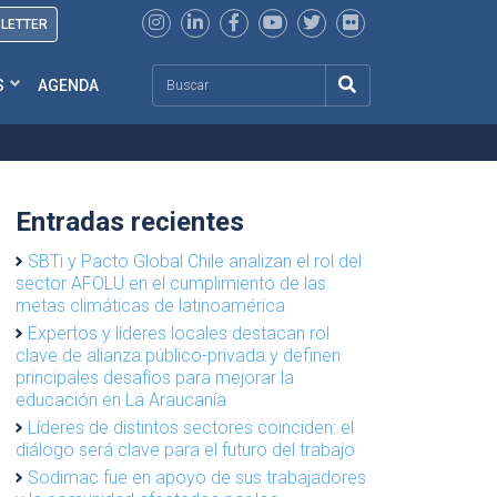
SLETTER
Search
S
AGENDA
Entradas recientes
SBTi y Pacto Global Chile analizan el rol del
sector AFOLU en el cumplimiento de las
metas climáticas de latinoamérica
Expertos y líderes locales destacan rol
clave de alianza público-privada y definen
principales desafíos para mejorar la
educación en La Araucanía
Líderes de distintos sectores coinciden: el
diálogo será clave para el futuro del trabajo
Sodimac fue en apoyo de sus trabajadores