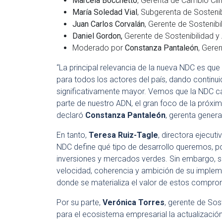
Marcela Bocchetto
, Gerenta de Cambio Cli
María Soledad Vial
, Subgerenta de Sosteni
Juan Carlos Corvalán
, Gerente de Sostenib
Daniel Gordon,
Gerente de Sostenibilidad y
Moderado por
Constanza Pantaleón
, Gere
“La principal relevancia de la nueva NDC es q
para todos los actores del país, dando continui
significativamente mayor. Vemos que la NDC cata
parte de nuestro ADN, el gran foco de la próxim
declaró
Constanza Pantaleón
, gerenta gener
En tanto,
Teresa Ruiz-Tagle
, directora ejecu
NDC define qué tipo de desarrollo queremos, 
inversiones y mercados verdes. Sin embargo, su 
velocidad, coherencia y ambición de su implemen
donde se materializa el valor de estos compro
Por su parte,
Verónica Torres
, gerente de Sos
para el ecosistema empresarial la actualizació