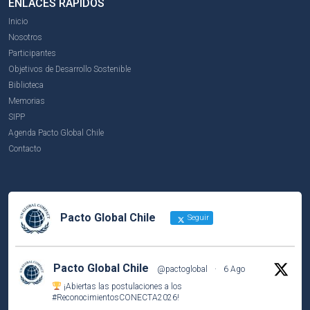
ENLACES RÁPIDOS
Inicio
Nosotros
Participantes
Objetivos de Desarrollo Sostenible
Biblioteca
Memorias
SIPP
Agenda Pacto Global Chile
Contacto
Pacto Global Chile
Seguir
Pacto Global Chile
@pactoglobal
·
6 Ago
¡Abiertas las postulaciones a los
#ReconocimientosCONECTA2026
!