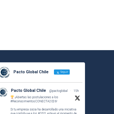
Pacto Global Chile
Seguir
Pacto Global Chile
@pactoglobal
·
15h
¡Abiertas las postulaciones a los
#ReconocimientosCONECTA2026
!
Si tu empresa socia ha desarrollado una iniciativa
que contribuye a los
#ODS
, este es el momento de