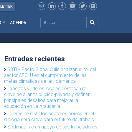
SLETTER
Search
S
AGENDA
Entradas recientes
SBTi y Pacto Global Chile analizan el rol del
sector AFOLU en el cumplimiento de las
metas climáticas de latinoamérica
Expertos y líderes locales destacan rol
clave de alianza público-privada y definen
principales desafíos para mejorar la
educación en La Araucanía
Líderes de distintos sectores coinciden: el
diálogo será clave para el futuro del trabajo
Sodimac fue en apoyo de sus trabajadores