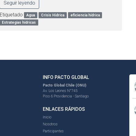
Seguir leyendo
Etiquetado
Agua
Crisis Hídrica
eficiencia hídrica
Estrategias hídricas
INFO PACTO GLOBAL
Pacto Global Chile (ONU)
Av. Los Leones N°745
Piso 6 Providencia - Santiago
ENLACES RÁPIDOS
Inicio
Nosotros
Participantes