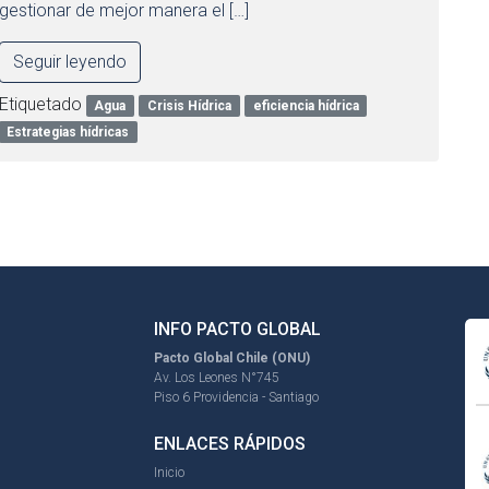
gestionar de mejor manera el […]
Seguir leyendo
Etiquetado
Agua
Crisis Hídrica
eficiencia hídrica
Estrategias hídricas
INFO PACTO GLOBAL
Pacto Global Chile (ONU)
Av. Los Leones N°745
Piso 6 Providencia - Santiago
ENLACES RÁPIDOS
Inicio