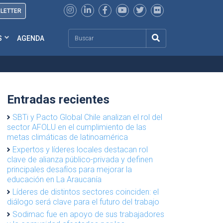
SLETTER
Search
S
AGENDA
Entradas recientes
SBTi y Pacto Global Chile analizan el rol del
sector AFOLU en el cumplimiento de las
metas climáticas de latinoamérica
Expertos y líderes locales destacan rol
clave de alianza público-privada y definen
principales desafíos para mejorar la
educación en La Araucanía
Líderes de distintos sectores coinciden: el
diálogo será clave para el futuro del trabajo
Sodimac fue en apoyo de sus trabajadores