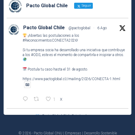
Pacto Global Chile
Seguir
Pacto Global Chile
@pactoglobal
·
6 Ago
¡Abiertas las postulaciones a los
#ReconocimientosCONECTA2026
!
Si tu empresa socia ha desarrollado una iniciativa que contribuye
a los
#ODS
, este es el momento de compartirla e inspirar a otros.
Postula tu caso hasta el 31 de agosto.
https://www.pactoglobal.cl//mailing/2026/CONECTA-1.html
1
X
Pacto Global Chile Retuiteado
Pacto Global Chile
@pactoglobal
·
4 Ago
Participa del tercer encuentro del ciclo El Caso de Negocio de la
© 2026 - Pacto Global ONU | Empresas | Desarrollo Sostenible