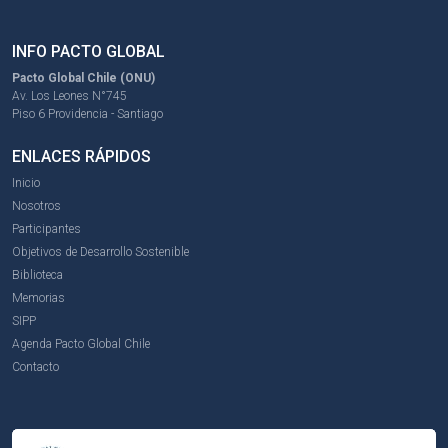
INFO PACTO GLOBAL
Pacto Global Chile (ONU)
Av. Los Leones N°745
Piso 6 Providencia - Santiago
ENLACES RÁPIDOS
Inicio
Nosotros
Participantes
Objetivos de Desarrollo Sostenible
Biblioteca
Memorias
SIPP
Agenda Pacto Global Chile
Contacto