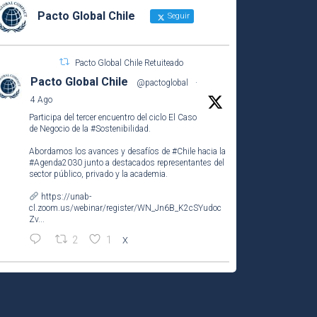
Pacto Global Chile
Seguir
Pacto Global Chile Retuiteado
Pacto Global Chile
@pactoglobal
·
4 Ago
Participa del tercer encuentro del ciclo El Caso
de Negocio de la
#Sostenibilidad
.
Abordamos los avances y desafíos de
#Chile
hacia la
#Agenda2030
junto a destacados representantes del
sector público, privado y la academia.
https://unab-
cl.zoom.us/webinar/register/WN_Jn6B_K2cSYudoc
Zv...
2
1
X
Pacto Global Chile
@pactoglobal
·
21h
Así vivimos el encuentro presencial del
Grupo de Empresas Líderes por el
#ODS2