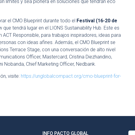
sin límites y sea pionera en soluciones que tendrán eco
rar el CMO Blueprint durante todo el
Festival (16-20 de
 que tendrá lugar en el LIONS Sustainability Hub. Este es
n ACT Responsible, para trabajos inspiradores, ideas para
ersonas con ideas afines. Además, el CMO Blueprint se
 Lions Terrace Stage, con una conversación de alto nivel
nications Officer, Mastercard; Cristina Diezhandino,
ni Nobanda, Chief Marketing Officer, Nedbank.
n, visite:
https://unglobalcompact.org/cmo-blueprint-for-
INFO PACTO GLOBAL