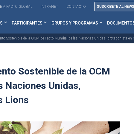
E A PACTO GLOBAL
INTRANET
CONTACTO
SUSCRIBETE AL NEW
S
PARTICIPANTES
GRUPOS Y PROGRAMAS
DOCUMENTO
iento Sostenible de la OCM de Pacto Mundial de las Naciones Unidas, protagonista en
iento Sostenible de la OCM
s Naciones Unidas,
s Lions