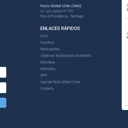
Pacto Global Chile (ONU)
Av. Los Leones N°745
Piso 6 Providencia - Santiago
ENLACES RÁPIDOS
Inicio
Nosotros
Participantes
Objetivos de Desarrollo Sostenible
Biblioteca
Memorias
SIPP
Agenda Pacto Global Chile
Contacto