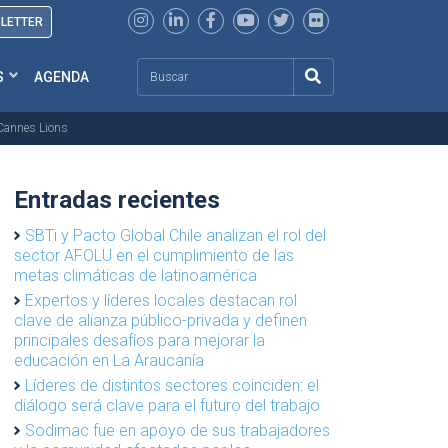
SLETTER
Search
S
AGENDA
 Cannes Lions
Entradas recientes
SBTi y Pacto Global Chile analizan el rol del
sector AFOLU en el cumplimiento de las
metas climáticas de latinoamérica
Expertos y líderes locales destacan rol
clave de alianza público-privada y definen
principales desafíos para mejorar la
educación en La Araucanía
Líderes de distintos sectores coinciden: el
diálogo será clave para el futuro del trabajo
Sodimac fue en apoyo de sus trabajadores