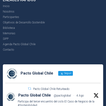
Inicio
Nosotros
Participantes
Objetivos de Desarrollo Sostenible
Biblioteca
Memorias
SIPP
Agenda Pacto Global Chile
Contacto
Pacto Global Chile
Seguir
Pacto Global Chile Retuiteado
Pacto Global Chile
@pactoglobal
·
4 Ago
Participa del tercer encuentro del ciclo El Caso de Negocio de la
#Sostenibilidad
.