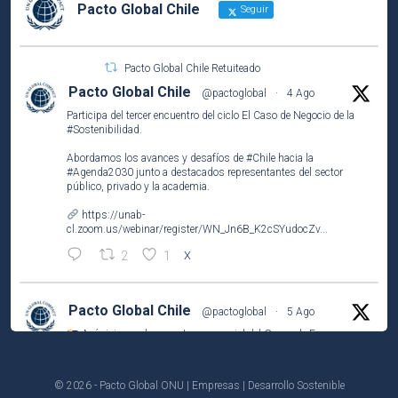
Pacto Global Chile
Seguir
Pacto Global Chile Retuiteado
Pacto Global Chile
@pactoglobal
·
4 Ago
Participa del tercer encuentro del ciclo El Caso de Negocio de la
#Sostenibilidad
.
Abordamos los avances y desafíos de
#Chile
hacia la
#Agenda2030
junto a destacados representantes del sector
público, privado y la academia.
https://unab-
cl.zoom.us/webinar/register/WN_Jn6B_K2cSYudocZv...
2
1
X
Pacto Global Chile
@pactoglobal
·
5 Ago
Así vivimos el encuentro presencial del Grupo de Empresas
Líderes por el
#ODS2
(#HambreCero) en
@NestleCL
.
Analizamos los resultados del Observatorio Nutricional
© 2026 - Pacto Global ONU | Empresas | Desarrollo Sostenible
(@ufinisterrae) y definimos prioridades y acciones para 2026-