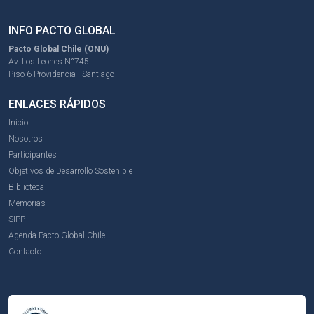
INFO PACTO GLOBAL
Pacto Global Chile (ONU)
Av. Los Leones N°745
Piso 6 Providencia - Santiago
ENLACES RÁPIDOS
Inicio
Nosotros
Participantes
Objetivos de Desarrollo Sostenible
Biblioteca
Memorias
SIPP
Agenda Pacto Global Chile
Contacto