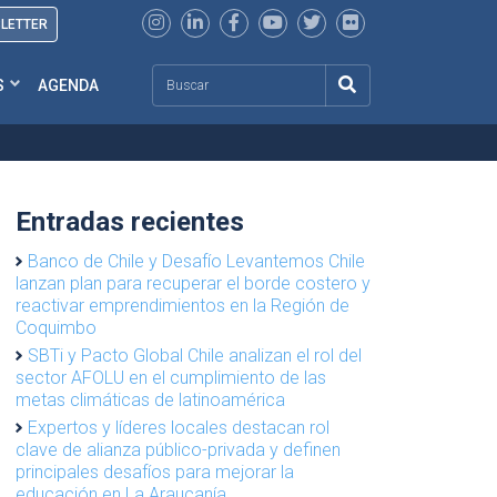
SLETTER
Search
S
AGENDA
Entradas recientes
Banco de Chile y Desafío Levantemos Chile
lanzan plan para recuperar el borde costero y
reactivar emprendimientos en la Región de
Coquimbo
SBTi y Pacto Global Chile analizan el rol del
sector AFOLU en el cumplimiento de las
metas climáticas de latinoamérica
Expertos y líderes locales destacan rol
clave de alianza público-privada y definen
principales desafíos para mejorar la
educación en La Araucanía