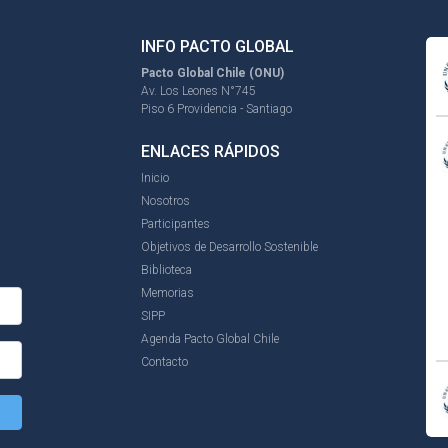
INFO PACTO GLOBAL
Pacto Global Chile (ONU)
Av. Los Leones N°745
Piso 6 Providencia - Santiago
ENLACES RÁPIDOS
Inicio
Nosotros
Participantes
Objetivos de Desarrollo Sostenible
Biblioteca
Memorias
SIPP
Agenda Pacto Global Chile
Contacto