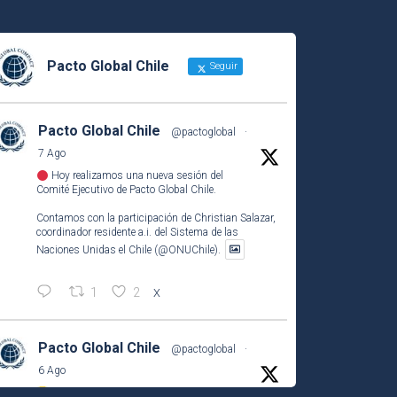
Pacto Global Chile
Seguir
Pacto Global Chile
@pactoglobal
·
7 Ago
Hoy realizamos una nueva sesión del
Comité Ejecutivo de Pacto Global Chile.
Contamos con la participación de Christian Salazar,
coordinador residente a.i. del Sistema de las
Naciones Unidas el Chile (@ONUChile).
1
2
X
Pacto Global Chile
@pactoglobal
·
6 Ago
¡Abiertas las postulaciones a los