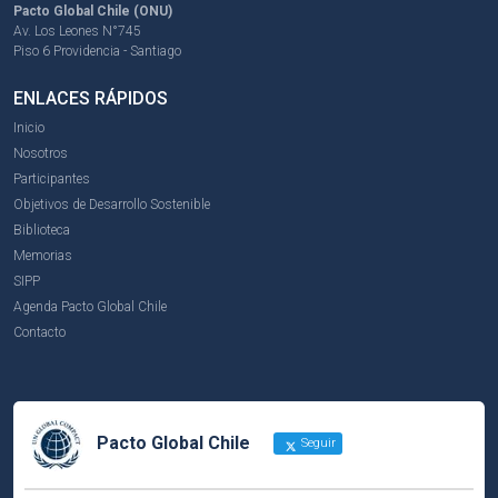
Pacto Global Chile (ONU)
Av. Los Leones N°745
Piso 6 Providencia - Santiago
ENLACES RÁPIDOS
Inicio
Nosotros
Participantes
Objetivos de Desarrollo Sostenible
Biblioteca
Memorias
SIPP
Agenda Pacto Global Chile
Contacto
Pacto Global Chile
Seguir