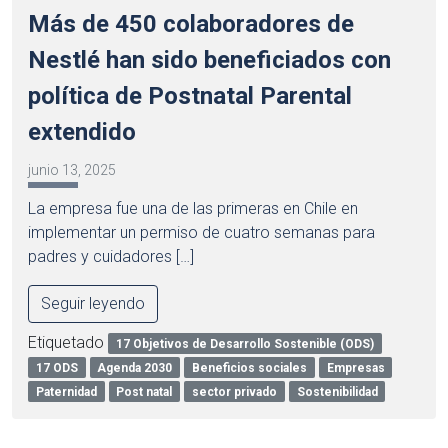
Más de 450 colaboradores de
Nestlé han sido beneficiados con
política de Postnatal Parental
extendido
junio 13, 2025
La empresa fue una de las primeras en Chile en
implementar un permiso de cuatro semanas para
padres y cuidadores […]
Seguir leyendo
Etiquetado
17 Objetivos de Desarrollo Sostenible (ODS)
17 ODS
Agenda 2030
Beneficios sociales
Empresas
Paternidad
Post natal
sector privado
Sostenibilidad