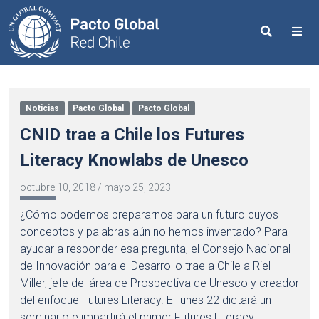
Search
Me
Noticias
Pacto Global
Pacto Global
CNID trae a Chile los Futures
Literacy Knowlabs de Unesco
octubre 10, 2018
/
mayo 25, 2023
¿Cómo podemos prepararnos para un futuro cuyos
conceptos y palabras aún no hemos inventado? Para
ayudar a responder esa pregunta, el Consejo Nacional
de Innovación para el Desarrollo trae a Chile a Riel
Miller, jefe del área de Prospectiva de Unesco y creador
del enfoque Futures Literacy. El lunes 22 dictará un
seminario e impartirá el primer Futures Literacy