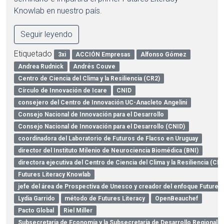
Knowlab en nuestro país.
Seguir leyendo
Etiquetado
3xi
ACCIÓN Empresas
Alfonso Gómez
Andrea Rudnick
Andrés Couve
Centro de Ciencia del Clima y la Resiliencia (CR2)
Círculo de Innovación de Icare
CNID
consejero del Centro de Innovación UC-Anacleto Angelini
Consejo Nacional de Innovación para el Desarrollo
Consejo Nacional de Innovación para el Desarrollo (CNID)
coordinadora del Laboratorio de Futuros de Flacso en Uruguay
director del Instituto Milenio de Neurociencia Biomédica (BNI)
directora ejecutiva del Centro de Ciencia del Clima y la Resiliencia (CR2
Futures Literacy Knowlab
jefe del área de Prospectiva de Unesco y creador del enfoque Futures 
Lydia Garrido
método de Futures Literacy
OpenBeauchef
Pacto Global
Riel Miller
Subsecretaría de Economía y la Subsecretaría de Desarrollo Regional