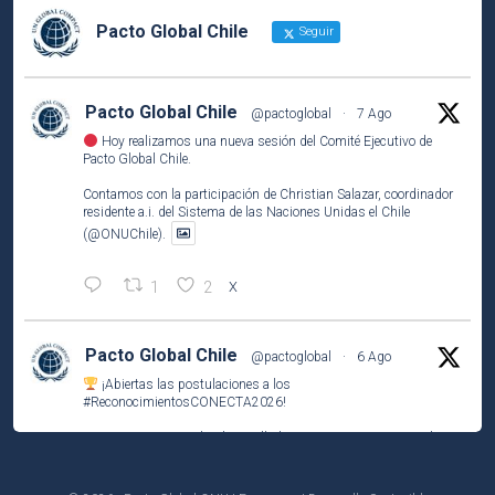
Pacto Global Chile
Seguir
Pacto Global Chile
@pactoglobal
·
7 Ago
Hoy realizamos una nueva sesión del Comité Ejecutivo de
Pacto Global Chile.
Contamos con la participación de Christian Salazar, coordinador
residente a.i. del Sistema de las Naciones Unidas el Chile
(@ONUChile).
1
2
X
Pacto Global Chile
@pactoglobal
·
6 Ago
¡Abiertas las postulaciones a los
#ReconocimientosCONECTA2026
!
Si tu empresa socia ha desarrollado una iniciativa que contribuye
a los
#ODS
, este es el momento de compartirla e inspirar a otros.