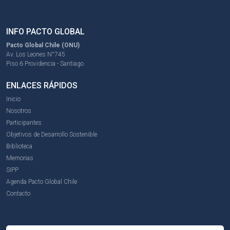
INFO PACTO GLOBAL
Pacto Global Chile (ONU)
Av. Los Leones N°745
Piso 6 Providencia - Santiago
ENLACES RÁPIDOS
Inicio
Nosotros
Participantes
Objetivos de Desarrollo Sostenible
Biblioteca
Memorias
SIPP
Agenda Pacto Global Chile
Contacto