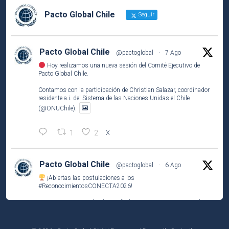
Pacto Global Chile
Seguir
Pacto Global Chile
@pactoglobal
·
7 Ago
Hoy realizamos una nueva sesión del Comité Ejecutivo de
Pacto Global Chile.
Contamos con la participación de Christian Salazar, coordinador
residente a.i. del Sistema de las Naciones Unidas el Chile
(@ONUChile).
1
2
X
Pacto Global Chile
@pactoglobal
·
6 Ago
¡Abiertas las postulaciones a los
#ReconocimientosCONECTA2026
!
Si tu empresa socia ha desarrollado una iniciativa que contribuye
a los
#ODS
, este es el momento de compartirla e inspirar a otros.