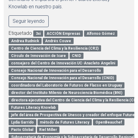
Knowlab en nuestro país.
Seguir leyendo
Etiquetado
3xi
ACCIÓN Empresas
Alfonso Gómez
Andrea Rudnick
Andrés Couve
Centro de Ciencia del Clima y la Resiliencia (CR2)
Círculo de Innovación de Icare
CNID
consejero del Centro de Innovación UC-Anacleto Angelini
Consejo Nacional de Innovación para el Desarrollo
Consejo Nacional de Innovación para el Desarrollo (CNID)
coordinadora del Laboratorio de Futuros de Flacso en Uruguay
director del Instituto Milenio de Neurociencia Biomédica (BNI)
directora ejecutiva del Centro de Ciencia del Clima y la Resiliencia (CR2
Futures Literacy Knowlab
jefe del área de Prospectiva de Unesco y creador del enfoque Futures 
Lydia Garrido
método de Futures Literacy
OpenBeauchef
Pacto Global
Riel Miller
Subsecretaría de Economía y la Subsecretaría de Desarrollo Regional