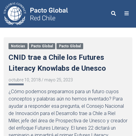
Search
Me
Noticias
Pacto Global
Pacto Global
CNID trae a Chile los Futures
Literacy Knowlabs de Unesco
octubre 10, 2018
/
mayo 25, 2023
¿Cómo podemos prepararnos para un futuro cuyos
conceptos y palabras aún no hemos inventado? Para
ayudar a responder esa pregunta, el Consejo Nacional
de Innovación para el Desarrollo trae a Chile a Riel
Miller, jefe del área de Prospectiva de Unesco y creador
del enfoque Futures Literacy. El lunes 22 dictará un
seminario e impartirá el primer Futures Literacy