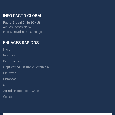
INFO PACTO GLOBAL
Pacto Global Chile (ONU)
Av. Los Leones N°745
Piso 6 Providencia - Santiago
ENLACES RÁPIDOS
Inicio
Nosotros
Participantes
Objetivos de Desarrollo Sostenible
Biblioteca
Memorias
SIPP
Agenda Pacto Global Chile
Contacto