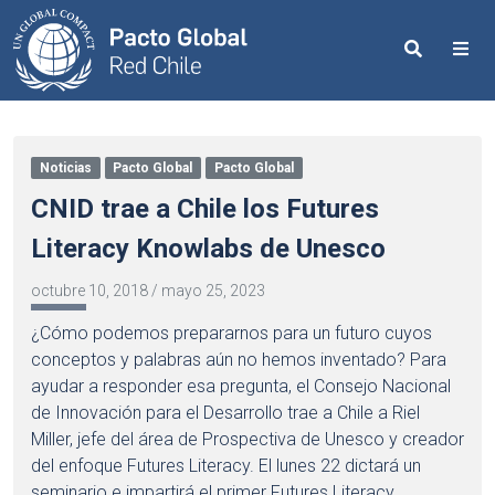
Search
Me
Noticias
Pacto Global
Pacto Global
CNID trae a Chile los Futures
Literacy Knowlabs de Unesco
octubre 10, 2018
/
mayo 25, 2023
¿Cómo podemos prepararnos para un futuro cuyos
conceptos y palabras aún no hemos inventado? Para
ayudar a responder esa pregunta, el Consejo Nacional
de Innovación para el Desarrollo trae a Chile a Riel
Miller, jefe del área de Prospectiva de Unesco y creador
del enfoque Futures Literacy. El lunes 22 dictará un
seminario e impartirá el primer Futures Literacy