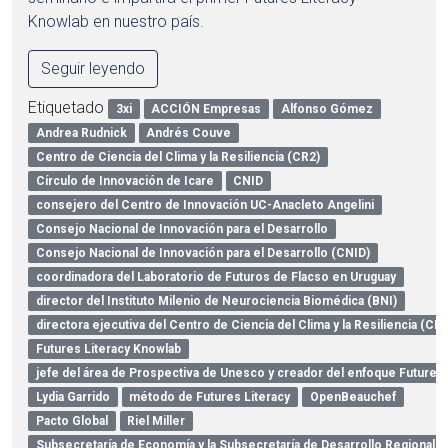
Knowlab en nuestro país.
Seguir leyendo
Etiquetado
3xi
ACCIÓN Empresas
Alfonso Gómez
Andrea Rudnick
Andrés Couve
Centro de Ciencia del Clima y la Resiliencia (CR2)
Círculo de Innovación de Icare
CNID
consejero del Centro de Innovación UC-Anacleto Angelini
Consejo Nacional de Innovación para el Desarrollo
Consejo Nacional de Innovación para el Desarrollo (CNID)
coordinadora del Laboratorio de Futuros de Flacso en Uruguay
director del Instituto Milenio de Neurociencia Biomédica (BNI)
directora ejecutiva del Centro de Ciencia del Clima y la Resiliencia (CR2
Futures Literacy Knowlab
jefe del área de Prospectiva de Unesco y creador del enfoque Futures 
Lydia Garrido
método de Futures Literacy
OpenBeauchef
Pacto Global
Riel Miller
Subsecretaría de Economía y la Subsecretaría de Desarrollo Regional