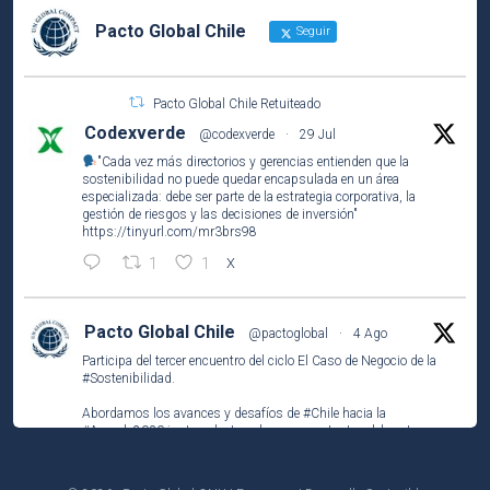
Pacto Global Chile
Seguir
Pacto Global Chile Retuiteado
Codexverde
@codexverde
·
29 Jul
"Cada vez más directorios y gerencias entienden que la
sostenibilidad no puede quedar encapsulada en un área
especializada: debe ser parte de la estrategia corporativa, la
gestión de riesgos y las decisiones de inversión"
https://tinyurl.com/mr3brs98
1
1
X
Pacto Global Chile
@pactoglobal
·
4 Ago
Participa del tercer encuentro del ciclo El Caso de Negocio de la
#Sostenibilidad
.
Abordamos los avances y desafíos de
#Chile
hacia la
#Agenda2030
junto a destacados representantes del sector
público, privado y la academia.
https://unab-