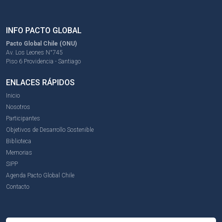
INFO PACTO GLOBAL
Pacto Global Chile (ONU)
Av. Los Leones N°745
Piso 6 Providencia - Santiago
ENLACES RÁPIDOS
Inicio
Nosotros
Participantes
Objetivos de Desarrollo Sostenible
Biblioteca
Memorias
SIPP
Agenda Pacto Global Chile
Contacto