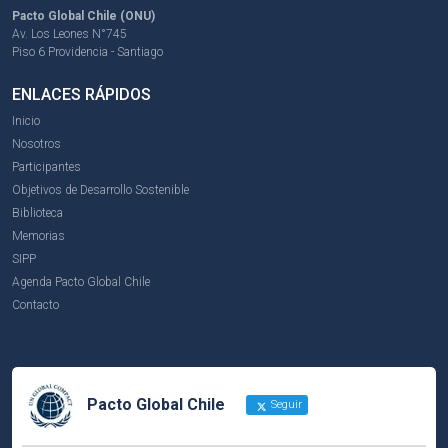
Pacto Global Chile (ONU)
Av. Los Leones N°745
Piso 6 Providencia - Santiago
ENLACES RÁPIDOS
Inicio
Nosotros
Participantes
Objetivos de Desarrollo Sostenible
Biblioteca
Memorias
SIPP
Agenda Pacto Global Chile
Contacto
Pacto Global Chile
Seguir