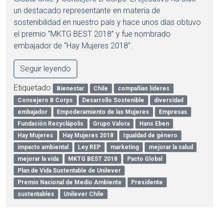
un destacado representante en materia de
sostenibilidad en nuestro país y hace unos días obtuvo
el premio “MKTG BEST 2018” y fue nombrado
embajador de “Hay Mujeres 2018”.
Seguir leyendo
Etiquetado
Bienestar
Chile
compañías líderes
Consejero B Corps
Desarrollo Sostenible
diversidad
embajador
Empoderamiento de las Mujeres
Empresas
Fundación Recyclápolis
Grupo Valora
Hans Eben
Hay Mujeres
Hay Mujeres 2018
Igualdad de género
impacto ambiental
Ley REP
marketing
mejorar la salud
mejorar la vida
MKTG BEST 2018
Pacto Global
Plan de Vida Sustentable de Unilever
Premio Nacional de Medio Ambiente
Presidente
sustentables
Unilever Chile