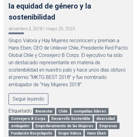
la equidad de género y la
sostenibilidad
diciembre 3, 2018
/
mayo 25, 2023
Grupo Valora y Hay Mujeres reconocen y premian a
Hans Eben, CEO de Unilever Chile, Presidente Red Pacto
Global Chile y Consejero B Corps. El ejecutivo ha sido
un destacado representante en materia de
sostenibilidad en nuestro país y hace unos días obtuvo
el premio “MKTG BEST 2018” y fue nombrado
embajador de “Hay Mujeres 2018”.
Seguir leyendo
Etiquetado
Bienestar
Chile
compañías líderes
Consejero B Corps
Desarrollo Sostenible
diversidad
embajador
Empoderamiento de las Mujeres
Empresas
Fundación Recyclápolis
Grupo Valora
Hans Eben