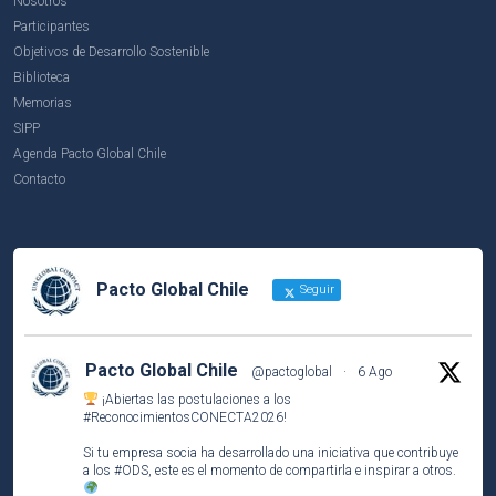
Nosotros
Participantes
Objetivos de Desarrollo Sostenible
Biblioteca
Memorias
SIPP
Agenda Pacto Global Chile
Contacto
Pacto Global Chile
Seguir
Pacto Global Chile
@pactoglobal
·
6 Ago
¡Abiertas las postulaciones a los
#ReconocimientosCONECTA2026
!
Si tu empresa socia ha desarrollado una iniciativa que contribuye
a los
#ODS
, este es el momento de compartirla e inspirar a otros.