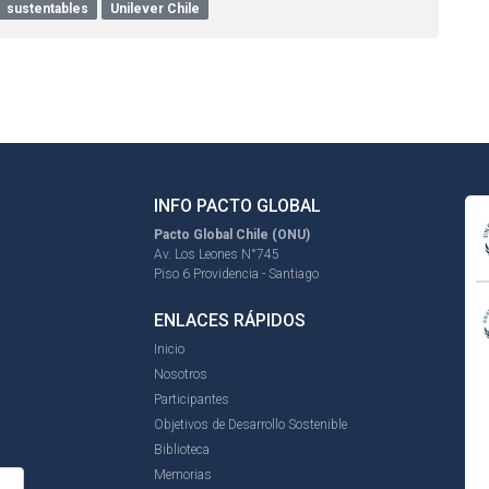
sustentables
Unilever Chile
INFO PACTO GLOBAL
Pacto Global Chile (ONU)
Av. Los Leones N°745
Piso 6 Providencia - Santiago
ENLACES RÁPIDOS
Inicio
Nosotros
Participantes
Objetivos de Desarrollo Sostenible
Biblioteca
Memorias