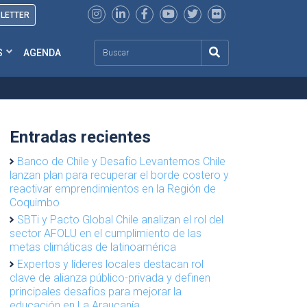
SLETTER
Search
S
AGENDA
Entradas recientes
Banco de Chile y Desafío Levantemos Chile
lanzan plan para recuperar el borde costero y
reactivar emprendimientos en la Región de
Coquimbo
SBTi y Pacto Global Chile analizan el rol del
sector AFOLU en el cumplimiento de las
metas climáticas de latinoamérica
Expertos y líderes locales destacan rol
clave de alianza público-privada y definen
principales desafíos para mejorar la
educación en La Araucanía