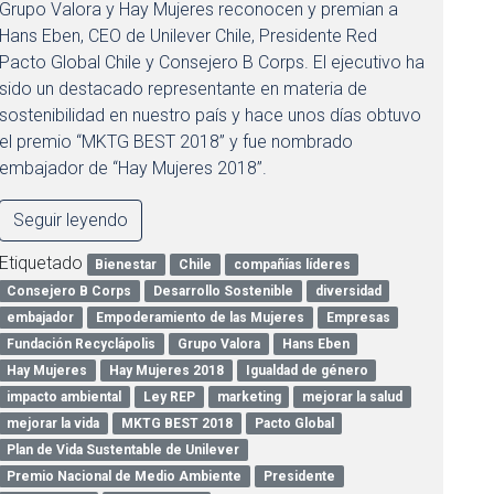
Grupo Valora y Hay Mujeres reconocen y premian a
Hans Eben, CEO de Unilever Chile, Presidente Red
Pacto Global Chile y Consejero B Corps. El ejecutivo ha
sido un destacado representante en materia de
sostenibilidad en nuestro país y hace unos días obtuvo
el premio “MKTG BEST 2018” y fue nombrado
embajador de “Hay Mujeres 2018”.
Seguir leyendo
Etiquetado
Bienestar
Chile
compañías líderes
Consejero B Corps
Desarrollo Sostenible
diversidad
embajador
Empoderamiento de las Mujeres
Empresas
Fundación Recyclápolis
Grupo Valora
Hans Eben
Hay Mujeres
Hay Mujeres 2018
Igualdad de género
impacto ambiental
Ley REP
marketing
mejorar la salud
mejorar la vida
MKTG BEST 2018
Pacto Global
Plan de Vida Sustentable de Unilever
Premio Nacional de Medio Ambiente
Presidente