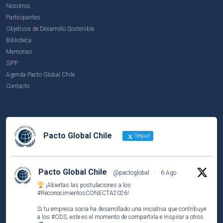
Nosotros
Participantes
Objetivos de Desarrollo Sostenible
Biblioteca
Memorias
SIPP
Agenda Pacto Global Chile
Contacto
Pacto Global Chile
Seguir
Pacto Global Chile
@pactoglobal
·
6 Ago
¡Abiertas las postulaciones a los
#ReconocimientosCONECTA2026
!
Si tu empresa socia ha desarrollado una iniciativa que contribuye
a los
#ODS
, este es el momento de compartirla e inspirar a otros.