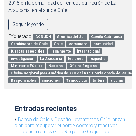
2018 en la comunidad de Temucuicui, región de La
Araucanía, en el sur de Chile.
Seguir leyendo
Etiquetado
ACNUDH
América del Sur
Camilo Catrillanca
Carabineros de Chile
Chile
comunero
comunidad
fuerzas especiales
ilegalmente
internacional
investigación
La Araucanía
lesiones
mapuche
Ministerio Público
Nacional
Oficina Regional
Oficina Regional para América del Sur del Alto Comisionado de las Na
Responsables
sanciones
Temucuicui
tortura
victima
Entradas recientes
Banco de Chile y Desafío Levantemos Chile lanzan
plan para recuperar el borde costero y reactivar
emprendimientos en la Región de Coquimbo