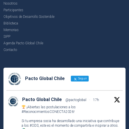
Nosotros
Participantes
Objetivos de Desarrollo Sostenible
Biblioteca
Memorias
SIPP
Agenda Pacto Global Chile
Contacto
Pacto Global Chile
Seguir
Pacto Global Chile
@pactoglobal
·
17h
¡Abiertas las postulaciones a los
#ReconocimientosCONECTA2026
!
Si tu empresa socia ha desarrollado una iniciativa que contribuye
a los
#ODS
, este es el momento de compartirla e inspirar a otros.