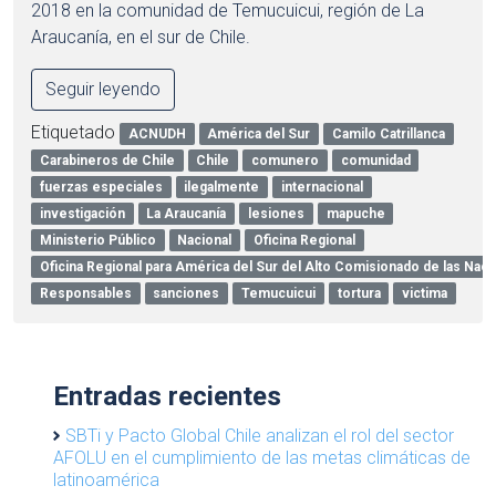
2018 en la comunidad de Temucuicui, región de La
Araucanía, en el sur de Chile.
Seguir leyendo
Etiquetado
ACNUDH
América del Sur
Camilo Catrillanca
Carabineros de Chile
Chile
comunero
comunidad
fuerzas especiales
ilegalmente
internacional
investigación
La Araucanía
lesiones
mapuche
Ministerio Público
Nacional
Oficina Regional
Oficina Regional para América del Sur del Alto Comisionado de las Na
Responsables
sanciones
Temucuicui
tortura
victima
Entradas recientes
SBTi y Pacto Global Chile analizan el rol del sector
AFOLU en el cumplimiento de las metas climáticas de
latinoamérica