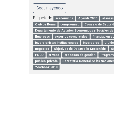
Seguir leyendo
Etiquetado
académicos
Agenda 2030
alianzas
Club de Roma
compromiso
Consejo de Segurid
Departamento de Asuntos Económicos y Sociales de
Empresas
expertos comerciales
financiación s
inversionistas institucionales
inversores
JIU de
negocios
Objetivos de Desarrollo Sostenible
O
PNUD
privado
procesos de gestión
Programa
público-privada
Secretario General de las Nacione
Yearbook 2018