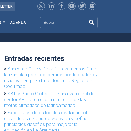
SLETTER
Search
S
AGENDA
Entradas recientes
Banco de Chile y Desafío Levantemos Chile
lanzan plan para recuperar el borde costero y
reactivar emprendimientos en la Región de
Coquimbo
SBTi y Pacto Global Chile analizan el rol del
sector AFOLU en el cumplimiento de las
metas climáticas de latinoamérica
Expertos y líderes locales destacan rol
clave de alianza público-privada y definen
principales desafíos para mejorar la
educación en La Araucanía