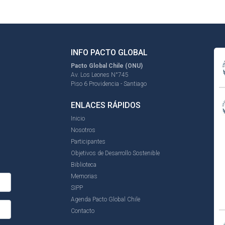
INFO PACTO GLOBAL
Pacto Global Chile (ONU)
Av. Los Leones N°745
Piso 6 Providencia - Santiago
ENLACES RÁPIDOS
Inicio
Nosotros
Participantes
Objetivos de Desarrollo Sostenible
Biblioteca
Memorias
SIPP
Agenda Pacto Global Chile
Contacto