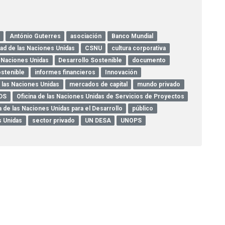
António Guterres
asociación
Banco Mundial
ad de las Naciones Unidas
CSNU
cultura corporativa
 Naciones Unidas
Desarrollo Sostenible
documento
ostenible
informes financieros
Innovación
 las Naciones Unidas
mercados de capital
mundo privado
DS
Oficina de las Naciones Unidas de Servicios de Proyectos
 de las Naciones Unidas para el Desarrollo
público
s Unidas
sector privado
UN DESA
UNOPS