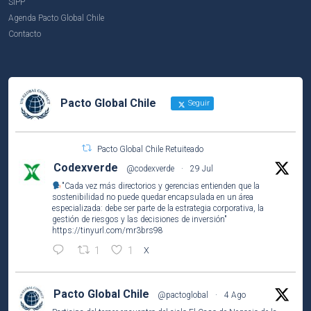
SIPP
Agenda Pacto Global Chile
Contacto
Pacto Global Chile
Seguir
Pacto Global Chile Retuiteado
Codexverde
@codexverde
·
29 Jul
"Cada vez más directorios y gerencias entienden que la
sostenibilidad no puede quedar encapsulada en un área
especializada: debe ser parte de la estrategia corporativa, la
gestión de riesgos y las decisiones de inversión"
https://tinyurl.com/mr3brs98
1
1
X
Pacto Global Chile
@pactoglobal
·
4 Ago