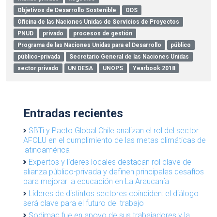
Objetivos de Desarrollo Sostenible
ODS
Oficina de las Naciones Unidas de Servicios de Proyectos
PNUD
privado
procesos de gestión
Programa de las Naciones Unidas para el Desarrollo
público
público-privada
Secretario General de las Naciones Unidas
sector privado
UN DESA
UNOPS
Yearbook 2018
Entradas recientes
SBTi y Pacto Global Chile analizan el rol del sector
AFOLU en el cumplimiento de las metas climáticas de
latinoamérica
Expertos y líderes locales destacan rol clave de
alianza público-privada y definen principales desafíos
para mejorar la educación en La Araucanía
Líderes de distintos sectores coinciden: el diálogo
será clave para el futuro del trabajo
Sodimac fue en apoyo de sus trabajadores y la