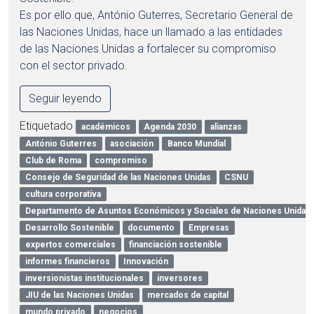
Es por ello que, António Guterres, Secretario General de
las Naciones Unidas, hace un llamado a las entidades
de las Naciones Unidas a fortalecer su compromiso
con el sector privado.
Seguir leyendo
Etiquetado
académicos
Agenda 2030
alianzas
António Guterres
asociación
Banco Mundial
Club de Roma
compromiso
Consejo de Seguridad de las Naciones Unidas
CSNU
cultura corporativa
Departamento de Asuntos Económicos y Sociales de Naciones Unidas
Desarrollo Sostenible
documento
Empresas
expertos comerciales
financiación sostenible
informes financieros
Innovación
inversionistas institucionales
inversores
JIU de las Naciones Unidas
mercados de capital
mundo privado
negocios