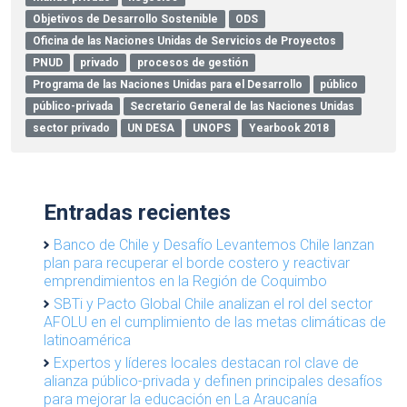
Objetivos de Desarrollo Sostenible
ODS
Oficina de las Naciones Unidas de Servicios de Proyectos
PNUD
privado
procesos de gestión
Programa de las Naciones Unidas para el Desarrollo
público
público-privada
Secretario General de las Naciones Unidas
sector privado
UN DESA
UNOPS
Yearbook 2018
Entradas recientes
Banco de Chile y Desafío Levantemos Chile lanzan
plan para recuperar el borde costero y reactivar
emprendimientos en la Región de Coquimbo
SBTi y Pacto Global Chile analizan el rol del sector
AFOLU en el cumplimiento de las metas climáticas de
latinoamérica
Expertos y líderes locales destacan rol clave de
alianza público-privada y definen principales desafíos
para mejorar la educación en La Araucanía