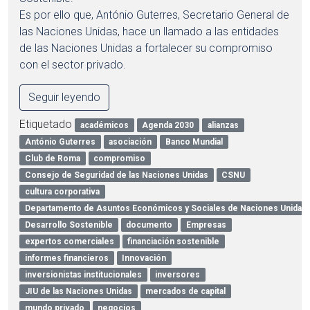
Es por ello que, António Guterres, Secretario General de
las Naciones Unidas, hace un llamado a las entidades
de las Naciones Unidas a fortalecer su compromiso
con el sector privado.
Seguir leyendo
Etiquetado
académicos
Agenda 2030
alianzas
António Guterres
asociación
Banco Mundial
Club de Roma
compromiso
Consejo de Seguridad de las Naciones Unidas
CSNU
cultura corporativa
Departamento de Asuntos Económicos y Sociales de Naciones Unidas
Desarrollo Sostenible
documento
Empresas
expertos comerciales
financiación sostenible
informes financieros
Innovación
inversionistas institucionales
inversores
JIU de las Naciones Unidas
mercados de capital
mundo privado
negocios