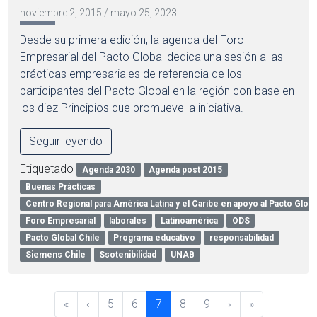
noviembre 2, 2015
/
mayo 25, 2023
Desde su primera edición, la agenda del Foro
Empresarial del Pacto Global dedica una sesión a las
prácticas empresariales de referencia de los
participantes del Pacto Global en la región con base en
los diez Principios que promueve la iniciativa.
Seguir leyendo
Etiquetado
Agenda 2030
Agenda post 2015
Buenas Prácticas
Centro Regional para América Latina y el Caribe en apoyo al Pacto Globa
Foro Empresarial
laborales
Latinoamérica
ODS
Pacto Global Chile
Programa educativo
responsabilidad
Siemens Chile
Ssotenibilidad
UNAB
P
P
P
C
P
P
«
‹
5
6
7
8
9
›
»
a