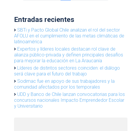
a
a
u
a
a
g
g
g
r
g
g
e
e
e
r
e
e
Entradas recientes
n
e
a
n
SBTi y Pacto Global Chile analizan el rol del sector
v
AFOLU en el cumplimiento de las metas climáticas de
t
i
latinoamérica
P
g
Expertos y líderes locales destacan rol clave de
a
alianza público-privada y definen principales desafíos
a
g
para mejorar la educación en La Araucanía
t
e
Líderes de distintos sectores coinciden: el diálogo
i
será clave para el futuro del trabajo
o
Sodimac fue en apoyo de sus trabajadores y la
n
comunidad afectados por los temporales
UDD y Banco de Chile lanzan convocatorias para los
concursos nacionales Impacto Emprendedor Escolar
y Universitario