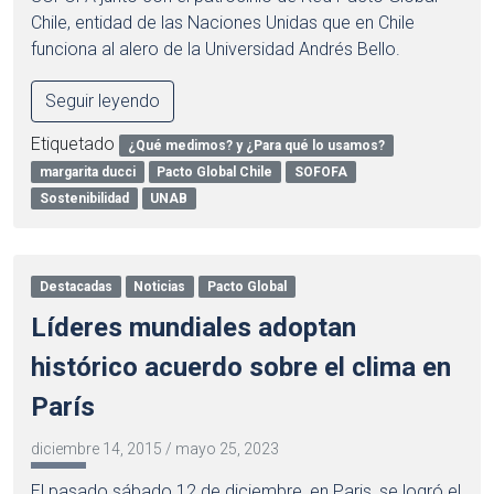
Chile, entidad de las Naciones Unidas que en Chile
funciona al alero de la Universidad Andrés Bello.
Seguir leyendo
Etiquetado
¿Qué medimos? y ¿Para qué lo usamos?
margarita ducci
Pacto Global Chile
SOFOFA
Sostenibilidad
UNAB
Destacadas
Noticias
Pacto Global
Líderes mundiales adoptan
histórico acuerdo sobre el clima en
París
diciembre 14, 2015
/
mayo 25, 2023
El pasado sábado 12 de diciembre, en Paris, se logró el