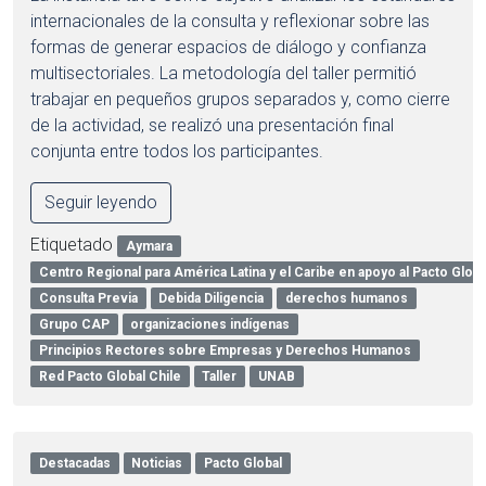
internacionales de la consulta y reflexionar sobre las
formas de generar espacios de diálogo y confianza
multisectoriales. La metodología del taller permitió
trabajar en pequeños grupos separados y, como cierre
de la actividad, se realizó una presentación final
conjunta entre todos los participantes.
Seguir leyendo
Etiquetado
Aymara
Centro Regional para América Latina y el Caribe en apoyo al Pacto Globa
Consulta Previa
Debida Diligencia
derechos humanos
Grupo CAP
organizaciones indígenas
Principios Rectores sobre Empresas y Derechos Humanos
Red Pacto Global Chile
Taller
UNAB
Destacadas
Noticias
Pacto Global