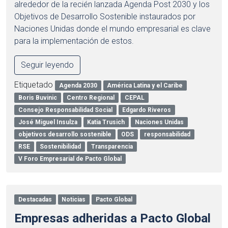
alrededor de la recién lanzada Agenda Post 2030 y los
Objetivos de Desarrollo Sostenible instaurados por
Naciones Unidas donde el mundo empresarial es clave
para la implementación de estos.
Seguir leyendo
Etiquetado
Agenda 2030
América Latina y el Caribe
Boris Buvinic
Centro Regional
CEPAL
Consejo Responsabilidad Social
Edgardo Riveros
José Miguel Insulza
Katia Trusich
Naciones Unidas
objetivos desarrollo sostenible
ODS
responsabilidad
RSE
Sostenibilidad
Transparencia
V Foro Empresarial de Pacto Global
Destacadas
Noticias
Pacto Global
Empresas adheridas a Pacto Global