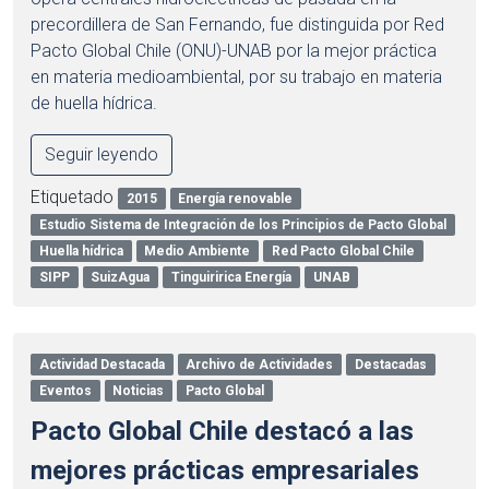
precordillera de San Fernando, fue distinguida por Red
Pacto Global Chile (ONU)-UNAB por la mejor práctica
en materia medioambiental, por su trabajo en materia
de huella hídrica.
Seguir leyendo
Etiquetado
2015
Energía renovable
Estudio Sistema de Integración de los Principios de Pacto Global
Huella hídrica
Medio Ambiente
Red Pacto Global Chile
SIPP
SuizAgua
Tinguiririca Energía
UNAB
Actividad Destacada
Archivo de Actividades
Destacadas
Eventos
Noticias
Pacto Global
Pacto Global Chile destacó a las
mejores prácticas empresariales