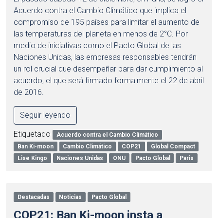
Acuerdo contra el Cambio Climático que implica el
compromiso de 195 países para limitar el aumento de
las temperaturas del planeta en menos de 2°C. Por
medio de iniciativas como el Pacto Global de las
Naciones Unidas, las empresas responsables tendrán
un rol crucial que desempeñar para dar cumplimiento al
acuerdo, el que será firmado formalmente el 22 de abril
de 2016.
Seguir leyendo
Etiquetado
Acuerdo contra el Cambio Climático
Ban Ki-moon
Cambio Climático
COP21
Global Compact
Lise Kingo
Naciones Unidas
ONU
Pacto Global
Paris
Destacadas
Noticias
Pacto Global
COP21: Ban Ki-moon insta a