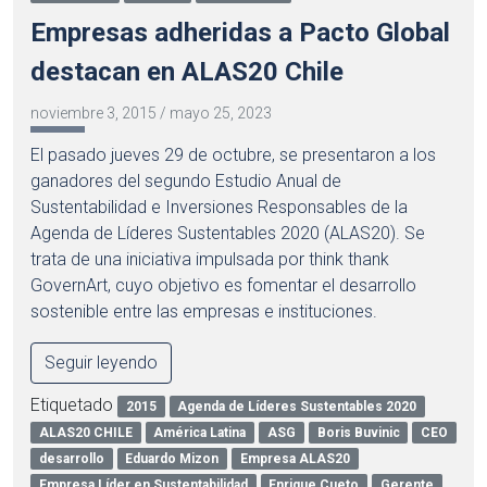
Empresas adheridas a Pacto Global
destacan en ALAS20 Chile
noviembre 3, 2015
/
mayo 25, 2023
El pasado jueves 29 de octubre, se presentaron a los
ganadores del segundo Estudio Anual de
Sustentabilidad e Inversiones Responsables de la
Agenda de Líderes Sustentables 2020 (ALAS20). Se
trata de una iniciativa impulsada por think thank
GovernArt, cuyo objetivo es fomentar el desarrollo
sostenible entre las empresas e instituciones.
Seguir leyendo
Etiquetado
2015
Agenda de Líderes Sustentables 2020
ALAS20 CHILE
América Latina
ASG
Boris Buvinic
CEO
desarrollo
Eduardo Mizon
Empresa ALAS20
Empresa Líder en Sustentabilidad
Enrique Cueto
Gerente