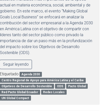
actual en materia económica, social, ambiental y de
gobierno. En este marco, el evento “Making Global
Goals Local Business” se enfocará en analizar la
contribución del sector empresarial a la Agenda 2030
en América Latina con el objetivo de compartir con
líderes tanto del sector público como privado la
importancia de dar un paso más en la profundización
del impacto sobre los Objetivos de Desarrollo
Sostenible (ODS).
Seguir leyendo
Etiquetado
Agenda 2030
Centro Regional de Apoyo para América Latina y el Caribe
Objetivos de Desarrollo Sostenible
ODS
Pacto Global
Red Pacto Global Ecuador
Redes Locales
UN Global Compact