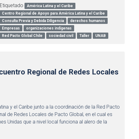
Etiquetado
América Latina y el Caribe
Centro Regional de Apoyo para América Latina y el Caribe
Consulta Previa y Debida Diligencia
derechos humanos
Empresas
organizaciones indígenas
Red Pacto Global Chile
sociedad civil
Taller
UNAB
Encuentro Regional de Redes Locales
ina y el Caribe junto a la coordinación de la Red Pacto
onal de Redes Locales de Pacto Global, en el cual es
nes Unidas que a nivel local funciona al alero de la