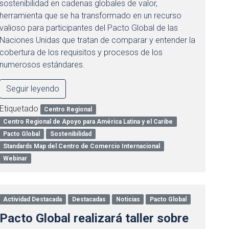
sostenibilidad en cadenas globales de valor,
herramienta que se ha transformado en un recurso
valioso para participantes del Pacto Global de las
Naciones Unidas que tratan de comparar y entender la
cobertura de los requisitos y procesos de los
numerosos estándares.
Seguir leyendo
Etiquetado
Centro Regional
Centro Regional de Apoyo para América Latina y el Caribe
Pacto Global
Sostenibilidad
Standards Map del Centro de Comercio Internacional
Webinar
Actividad Destacada
Destacadas
Noticias
Pacto Global
Pacto Global realizará taller sobre