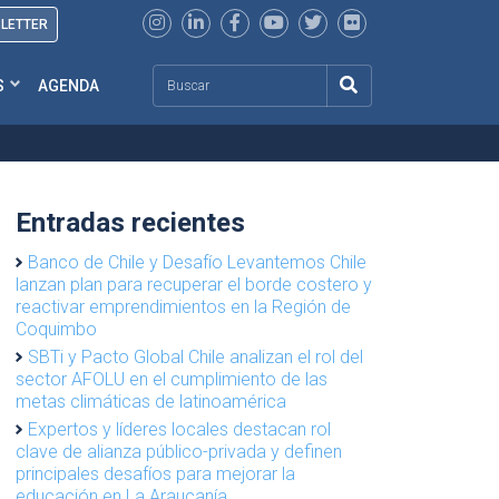
SLETTER
Search
S
AGENDA
Entradas recientes
Banco de Chile y Desafío Levantemos Chile
lanzan plan para recuperar el borde costero y
reactivar emprendimientos en la Región de
Coquimbo
SBTi y Pacto Global Chile analizan el rol del
sector AFOLU en el cumplimiento de las
metas climáticas de latinoamérica
Expertos y líderes locales destacan rol
clave de alianza público-privada y definen
principales desafíos para mejorar la
educación en La Araucanía