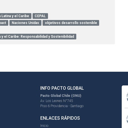
Latina y el Caribe
CEPAL
pact
Naciones Unidas
objetivos desarrollo sostenible
 y el Caribe: Responsabilidad y Sostenibilidad
INFO PACTO GLOBAL
Pacto Global Chile (ONU)
Av. Los Leones N°745
Piso 6 Providencia - Santiago
ENLACES RÁPIDOS
Inicio