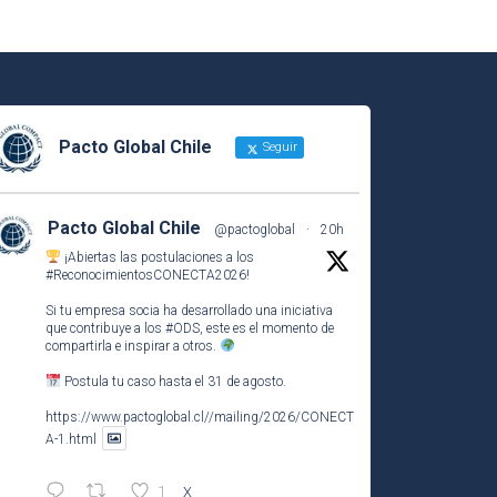
Pacto Global Chile
Seguir
Pacto Global Chile
@pactoglobal
·
20h
¡Abiertas las postulaciones a los
#ReconocimientosCONECTA2026
!
Si tu empresa socia ha desarrollado una iniciativa
que contribuye a los
#ODS
, este es el momento de
compartirla e inspirar a otros.
Postula tu caso hasta el 31 de agosto.
https://www.pactoglobal.cl//mailing/2026/CONECT
A-1.html
1
X