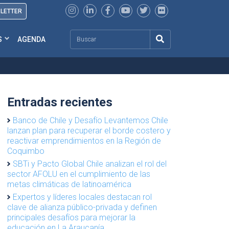
SLETTER
Search
S
AGENDA
Entradas recientes
Banco de Chile y Desafío Levantemos Chile
lanzan plan para recuperar el borde costero y
reactivar emprendimientos en la Región de
Coquimbo
SBTi y Pacto Global Chile analizan el rol del
sector AFOLU en el cumplimiento de las
metas climáticas de latinoamérica
Expertos y líderes locales destacan rol
clave de alianza público-privada y definen
principales desafíos para mejorar la
educación en La Araucanía