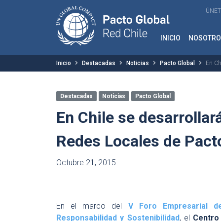
ÚNET
INICIO
NOSOTRO
Inicio
Destacadas
Noticias
Pacto Global
En Ch
Destacadas
Noticias
Pacto Global
En Chile se desarrollar
Redes Locales de Pact
Octubre 21, 2015
En el marco del
V Foro Empresarial de
Responsabilidad y Sostenibilidad
, el
Centro