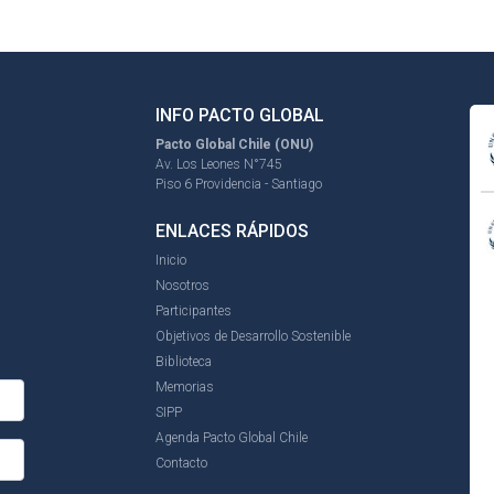
INFO PACTO GLOBAL
Pacto Global Chile (ONU)
Av. Los Leones N°745
Piso 6 Providencia - Santiago
ENLACES RÁPIDOS
Inicio
Nosotros
Participantes
Objetivos de Desarrollo Sostenible
Biblioteca
Memorias
SIPP
Agenda Pacto Global Chile
Contacto