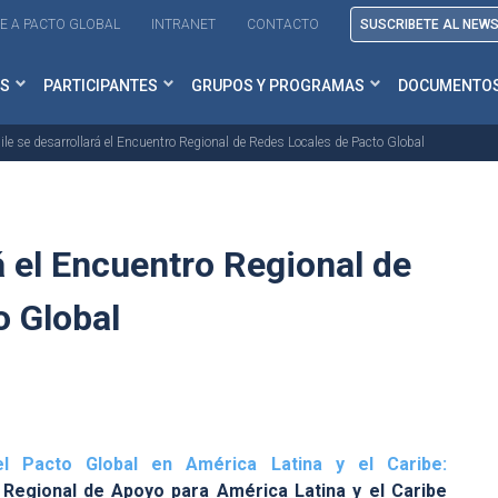
E A PACTO GLOBAL
INTRANET
CONTACTO
SUSCRIBETE AL NEW
S
PARTICIPANTES
GRUPOS Y PROGRAMAS
DOCUMENTO
ile se desarrollará el Encuentro Regional de Redes Locales de Pacto Global
á el Encuentro Regional de
o Global
l Pacto Global en América Latina y el Caribe:
 Regional de Apoyo para América Latina y el Caribe