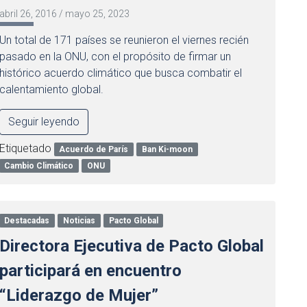
abril 26, 2016
/
mayo 25, 2023
Un total de 171 países se reunieron el viernes recién
pasado en la ONU, con el propósito de firmar un
histórico acuerdo climático que busca combatir el
calentamiento global.
Seguir leyendo
Etiquetado
Acuerdo de París
Ban Ki-moon
Cambio Climático
ONU
Destacadas
Noticias
Pacto Global
Directora Ejecutiva de Pacto Global
participará en encuentro
“Liderazgo de Mujer”