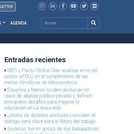
SLETTER
Search
S
AGENDA
Entradas recientes
SBTi y Pacto Global Chile analizan el rol del
sector AFOLU en el cumplimiento de las
metas climáticas de latinoamérica
Expertos y líderes locales destacan rol
clave de alianza público-privada y definen
principales desafíos para mejorar la
educación en La Araucanía
Líderes de distintos sectores coinciden: el
diálogo será clave para el futuro del trabajo
Sodimac fue en apoyo de sus trabajadores