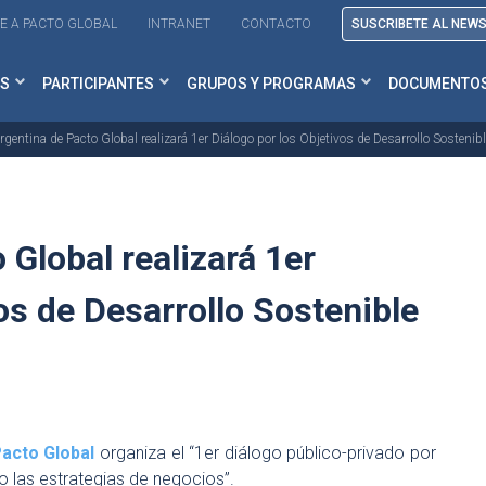
E A PACTO GLOBAL
INTRANET
CONTACTO
SUSCRIBETE AL NEW
S
PARTICIPANTES
GRUPOS Y PROGRAMAS
DOCUMENTO
gentina de Pacto Global realizará 1er Diálogo por los Objetivos de Desarrollo Sostenibl
 Global realizará 1er
os de Desarrollo Sostenible
Pacto Global
organiza el “1er diálogo público-privado por
do las estrategias de negocios”.