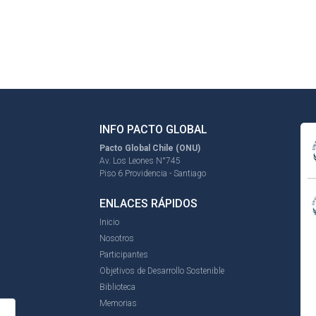
INFO PACTO GLOBAL
Pacto Global Chile (ONU)
Av. Los Leones N°745
Piso 6 Providencia - Santiago
ENLACES RÁPIDOS
Inicio
Nosotros
Participantes
Objetivos de Desarrollo Sostenible
Biblioteca
Memorias