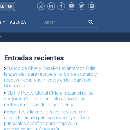
SLETTER
Search
S
AGENDA
e
Entradas recientes
Banco de Chile y Desafío Levantemos Chile
lanzan plan para recuperar el borde costero y
reactivar emprendimientos en la Región de
Coquimbo
SBTi y Pacto Global Chile analizan el rol del
sector AFOLU en el cumplimiento de las
metas climáticas de latinoamérica
Expertos y líderes locales destacan rol
clave de alianza público-privada y definen
principales desafíos para mejorar la
educación en La Araucanía