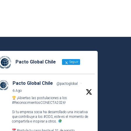
Pacto Global Chile
Seguir
Pacto Global Chile
@pactoglobal
·
6 Ago
¡Abiertas las postulaciones a los
#ReconocimientosCONECTA2026
!
Si tu empresa socia ha desarrollado una iniciativa
que contribuye a los
#ODS
, este es el momento de
compartirla e inspirar a otros.
Postula tu caso hasta el 31 de agosto.