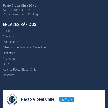
Pacto Global Chile (ONU)
Av. Los Leones N°745
Piso 6 Providencia - Santiago
ENLACES RÁPIDOS
Inicio
Nosotros
Participantes
Objetivos de Desarrollo Sostenible
Biblioteca
Memorias
SIPP
Agenda Pacto Global Chile
Contacto
Pacto Global Chile
Seguir