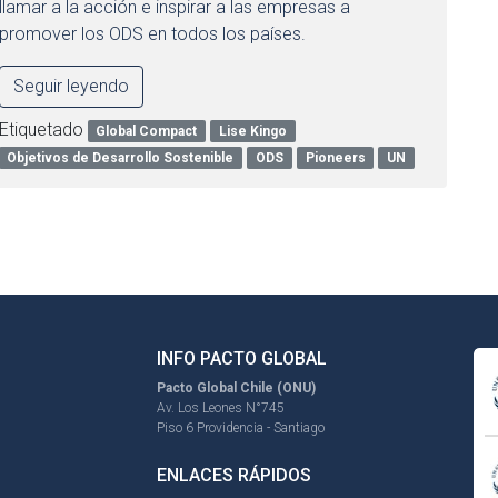
llamar a la acción e inspirar a las empresas a
promover los ODS en todos los países.
Seguir leyendo
Etiquetado
Global Compact
Lise Kingo
Objetivos de Desarrollo Sostenible
ODS
Pioneers
UN
INFO PACTO GLOBAL
Pacto Global Chile (ONU)
Av. Los Leones N°745
Piso 6 Providencia - Santiago
ENLACES RÁPIDOS