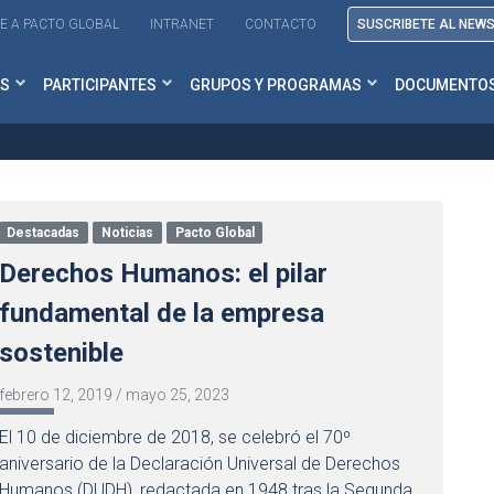
E A PACTO GLOBAL
INTRANET
CONTACTO
SUSCRIBETE AL NEW
S
PARTICIPANTES
GRUPOS Y PROGRAMAS
DOCUMENTO
Destacadas
Noticias
Pacto Global
Derechos Humanos: el pilar
fundamental de la empresa
sostenible
febrero 12, 2019
/
mayo 25, 2023
El 10 de diciembre de 2018, se celebró el 70º
aniversario de la Declaración Universal de Derechos
Humanos (DUDH), redactada en 1948 tras la Segunda