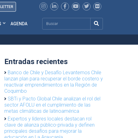
SLETTER
Search
S
AGENDA
Entradas recientes
Banco de Chile y Desafío Levantemos Chile
lanzan plan para recuperar el borde costero y
reactivar emprendimientos en la Región de
Coquimbo
SBTi y Pacto Global Chile analizan el rol del
sector AFOLU en el cumplimiento de las
metas climáticas de latinoamérica
Expertos y líderes locales destacan rol
clave de alianza público-privada y definen
principales desafíos para mejorar la
educación en La Araucanía