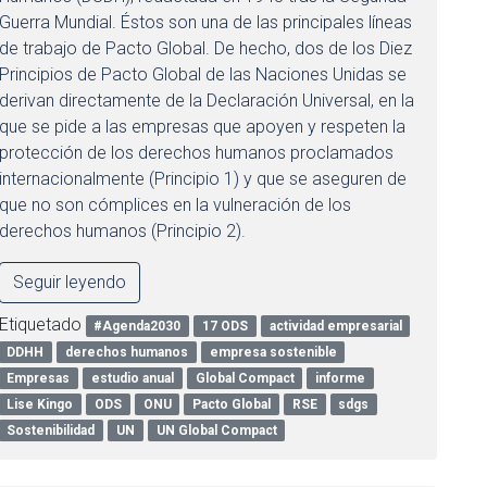
Guerra Mundial. Éstos son una de las principales líneas
de trabajo de Pacto Global. De hecho, dos de los Diez
Principios de Pacto Global de las Naciones Unidas se
derivan directamente de la Declaración Universal, en la
que se pide a las empresas que apoyen y respeten la
protección de los derechos humanos proclamados
internacionalmente (Principio 1) y que se aseguren de
que no son cómplices en la vulneración de los
derechos humanos (Principio 2).
Seguir leyendo
Etiquetado
#Agenda2030
17 ODS
actividad empresarial
DDHH
derechos humanos
empresa sostenible
Empresas
estudio anual
Global Compact
informe
Lise Kingo
ODS
ONU
Pacto Global
RSE
sdgs
Sostenibilidad
UN
UN Global Compact