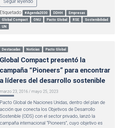
Seguir leyendo
Etiquetado
#Agenda2030
DDHH
Empresas
Global Compact
ONU
Pacto Global
RSE
Sostenibilidad
UN
Destacadas
Noticias
Pacto Global
Global Compact presentó la
campaña “Pioneers” para encontrar
a líderes del desarrollo sostenible
marzo 23, 2016
/
mayo 25, 2023
Pacto Global de Naciones Unidas, dentro del plan de
acción que conecta los Objetivos de Desarrollo
Sostenible (ODS) con el sector privado, lanzó la
campaña internacional “Pioneers”, cuyo objetivo es