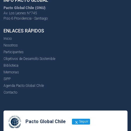
INFO PACTO GLOBAL
Pacto Global Chile (ONU)
Av. Los Leones N°745
Piso 6 Providencia - Santiago
ENLACES RÁPIDOS
Inicio
Nosotros
Participantes
Objetivos de Desarrollo Sostenible
Biblioteca
Memorias
SIPP
Agenda Pacto Global Chile
Contacto
Pacto Global Chile
Seguir