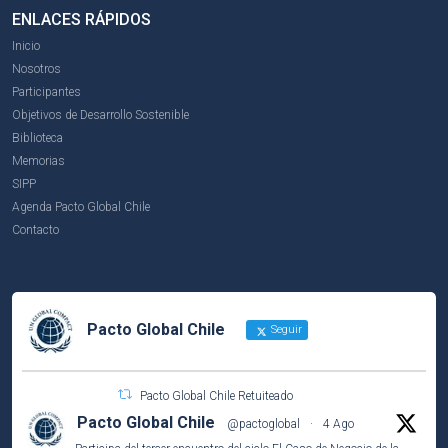
ENLACES RÁPIDOS
Inicio
Nosotros
Participantes
Objetivos de Desarrollo Sostenible
Biblioteca
Memorias
SIPP
Agenda Pacto Global Chile
Contacto
Pacto Global Chile
Seguir
Pacto Global Chile Retuiteado
Pacto Global Chile
@pactoglobal
·
4 Ago