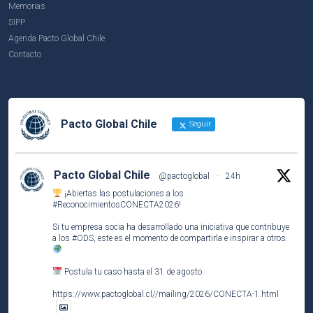
Memorias
SIPP
Agenda Pacto Global Chile
Contacto
Pacto Global Chile
Seguir
Pacto Global Chile
@pactoglobal
·
24h
¡Abiertas las postulaciones a los
#ReconocimientosCONECTA2026
!
Si tu empresa socia ha desarrollado una iniciativa que contribuye
a los
#ODS
, este es el momento de compartirla e inspirar a otros.
Postula tu caso hasta el 31 de agosto.
https://www.pactoglobal.cl//mailing/2026/CONECTA-1.html