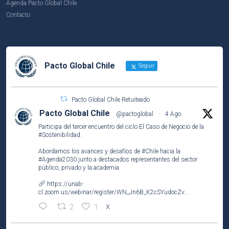
Agenda Pacto Global Chile
Contacto
Pacto Global Chile
Seguir
Pacto Global Chile Retuiteado
Pacto Global Chile
@pactoglobal
·
4 Ago
Participa del tercer encuentro del ciclo El Caso de Negocio de la
#Sostenibilidad
.
Abordamos los avances y desafíos de
#Chile
hacia la
#Agenda2030
junto a destacados representantes del sector
público, privado y la academia.
https://unab-
cl.zoom.us/webinar/register/WN_Jn6B_K2cSYudocZv...
2
1
X