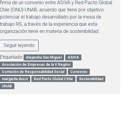
firma de un convenio entre ASIVA y Red Pacto Global
Chile (ONU)-UNAB, acuerdo que tiene por objetivo
potenciar el trabajo desarrollado por la mesa de
trabajo RS, a través de la experiencia que esta
organización tiene en materia de sostenibilidad.
Seguir leyendo
Etiquetado
Alejandra San Miguel
ASIVA
Asociación de Empresas de la V Región
Comisión de Responsabilidad Social
Convenio
margarita ducci
Red Pacto Global Chile
Sostenibilidad
UNAB