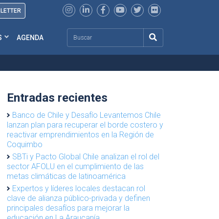
SLETTER
Search
S
AGENDA
Entradas recientes
Banco de Chile y Desafío Levantemos Chile
lanzan plan para recuperar el borde costero y
reactivar emprendimientos en la Región de
Coquimbo
SBTi y Pacto Global Chile analizan el rol del
sector AFOLU en el cumplimiento de las
metas climáticas de latinoamérica
Expertos y líderes locales destacan rol
clave de alianza público-privada y definen
principales desafíos para mejorar la
educación en La Araucanía