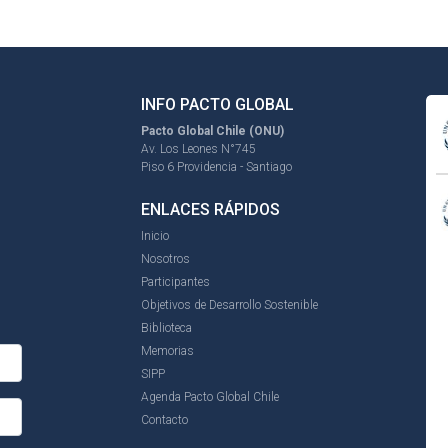
INFO PACTO GLOBAL
Pacto Global Chile (ONU)
Av. Los Leones N°745
Piso 6 Providencia - Santiago
ENLACES RÁPIDOS
Inicio
Nosotros
Participantes
Objetivos de Desarrollo Sostenible
Biblioteca
Memorias
SIPP
Agenda Pacto Global Chile
Contacto