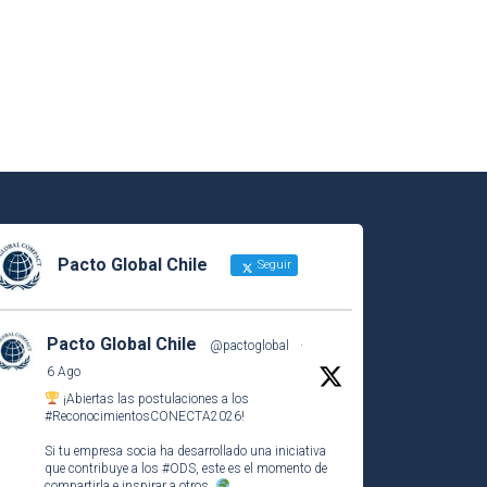
Pacto Global Chile
Seguir
Pacto Global Chile
@pactoglobal
·
6 Ago
¡Abiertas las postulaciones a los
#ReconocimientosCONECTA2026
!
Si tu empresa socia ha desarrollado una iniciativa
que contribuye a los
#ODS
, este es el momento de
compartirla e inspirar a otros.