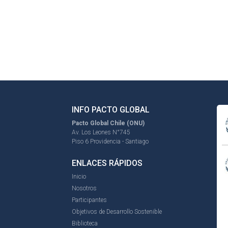
INFO PACTO GLOBAL
Pacto Global Chile (ONU)
Av. Los Leones N°745
Piso 6 Providencia - Santiago
ENLACES RÁPIDOS
Inicio
Nosotros
Participantes
Objetivos de Desarrollo Sostenible
Biblioteca