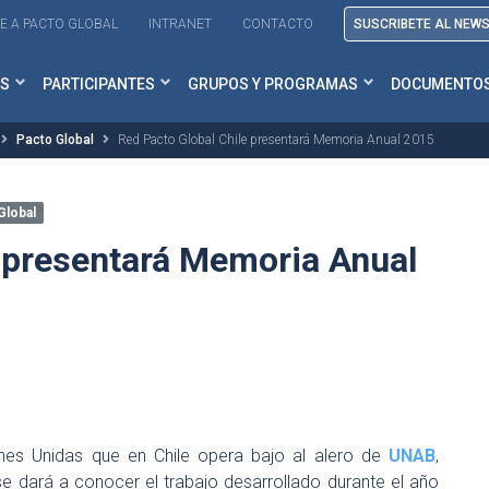
E A PACTO GLOBAL
INTRANET
CONTACTO
SUSCRIBETE AL NEW
S
PARTICIPANTES
GRUPOS Y PROGRAMAS
DOCUMENTO
Pacto Global
Red Pacto Global Chile presentará Memoria Anual 2015
Global
e presentará Memoria Anual
nes Unidas que en Chile opera bajo al alero de
UNAB
,
e dará a conocer el trabajo desarrollado durante el año