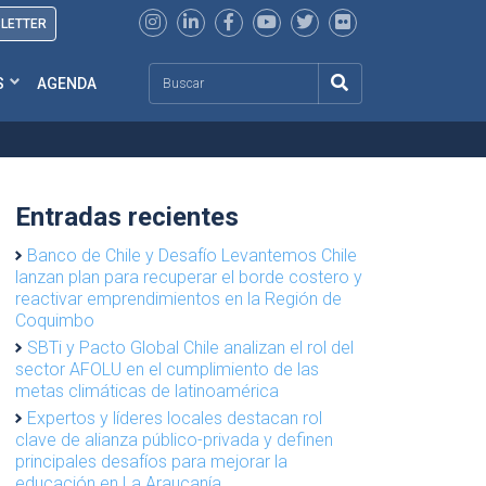
SLETTER
Search
S
AGENDA
Entradas recientes
Banco de Chile y Desafío Levantemos Chile
lanzan plan para recuperar el borde costero y
reactivar emprendimientos en la Región de
Coquimbo
SBTi y Pacto Global Chile analizan el rol del
sector AFOLU en el cumplimiento de las
metas climáticas de latinoamérica
Expertos y líderes locales destacan rol
clave de alianza público-privada y definen
principales desafíos para mejorar la
educación en La Araucanía