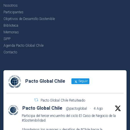
Nosotros
Participantes
Objetivos de Desarrollo Sostenible
Biblioteca
Memorias
SIPP
Agenda Pacto Global Chile
Contacto
Pacto Global Chile
Seguir
Pacto Global Chile Retuiteado
Pacto Global Chile
@pactoglobal
·
4 Ago
Participa del tercer encuentro del ciclo El Caso de Negocio de la
#Sostenibilidad
.
Abordamos los avances y desafíos de
#Chile
hacia la