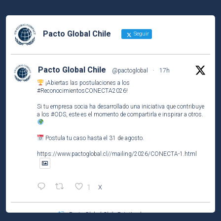
Pacto Global Chile
Seguir
Pacto Global Chile
@pactoglobal
·
17h
¡Abiertas las postulaciones a los
#ReconocimientosCONECTA2026
!
Si tu empresa socia ha desarrollado una iniciativa que contribuye
a los
#ODS
, este es el momento de compartirla e inspirar a otros.
Postula tu caso hasta el 31 de agosto.
https://www.pactoglobal.cl//mailing/2026/CONECTA-1.html
1
X
Pacto Global Chile Retuiteado